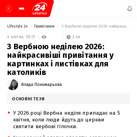
Lifestyle 24
Привітання
 З Вербною неділею 2026: найкрасивіші привітання у картинках і листівках для католиків 
2 хв
4 квітня,
18:15
З Вербною неділею 2026:
найкрасивіші привітання у
картинках і листівках для
католиків
Влада Пономарьова
ОСНОВНІ ТЕЗИ
У 2026 році Вербна неділя припадає на 5
квітня, коли люди йдуть до церкви
святити вербові гілочки.