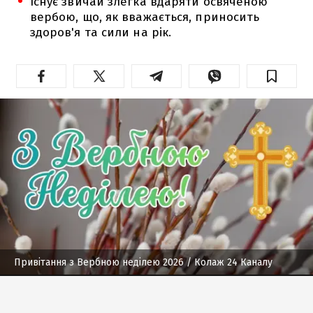
Існує звичай злегка вдаряти освяченою
вербою, що, як вважається, приносить
здоров'я та сили на рік.
Привітання з Вербною неділею 2026
/ Колаж 24 Каналу