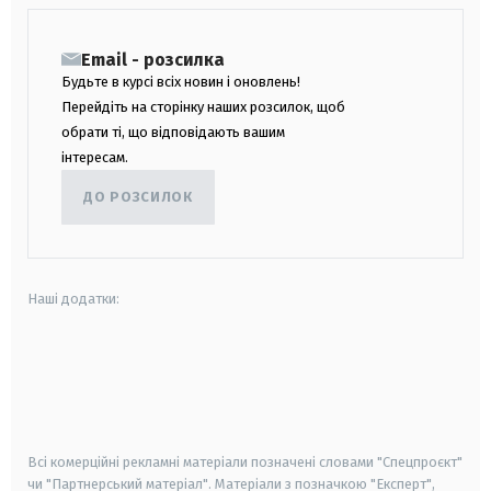
Email - розсилка
Будьте в курсі всіх новин і оновлень!
Перейдіть на сторінку наших розсилок, щоб
обрати ті, що відповідають вашим
інтересам.
ДО РОЗСИЛОК
Наші додатки:
android
apple
smart tv
samsung smart tv
Всі комерційні рекламні матеріали позначені словами "Спецпроєкт"
чи "Партнерський матеріал". Матеріали з позначкою "Експерт",