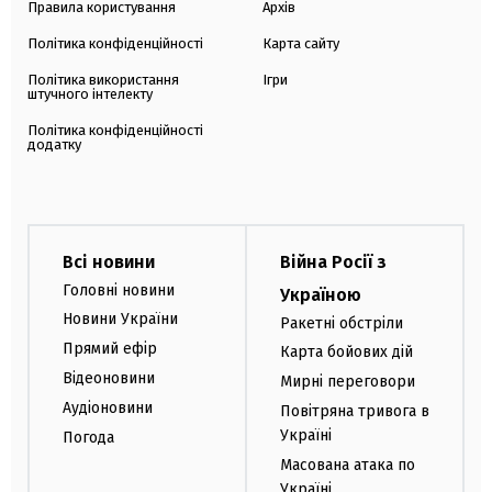
Правила користування
Архів
Політика конфіденційності
Карта сайту
Політика використання
Ігри
штучного інтелекту
Політика конфіденційності
додатку
Всі новини
Війна Росії з
Головні новини
Україною
Новини України
Ракетні обстріли
Прямий ефір
Карта бойових дій
Відеоновини
Мирні переговори
Аудіоновини
Повітряна тривога в
Україні
Погода
Масована атака по
Україні