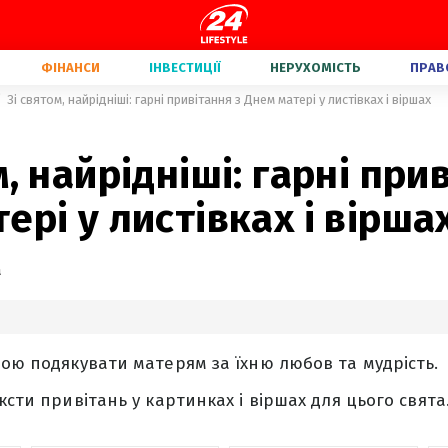
ФІНАНСИ
ІНВЕСТИЦІЇ
НЕРУХОМІСТЬ
ПРАВ
Зі святом, найрідніші: гарні привітання з Днем матері у листівках і віршах
м, найрідніші: гарні при
ері у листівках і вірша
а
дою подякувати матерям за їхню любов та мудрість.
ксти привітань у картинках і віршах для цього свята