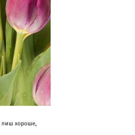
І лиш хороше,