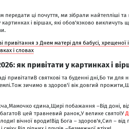
 передати ці почуття, ми зібрали найтепліші та
у картинках і віршах, які обов'язково викличуть 
ми.
і привітання з Днем матері для бабусі, хрещеної і
вках і словах
026: як привітати у картинках і вір
аді привітати
В святкові та буденні дні,
Бо ти для н
емлі.
Тож зичимо в здоров'ї вік довгий прожити,
Щ
ча,
Мамочко єдина,
Щирі побажання –
Від доні, ві
багато
В цей травневий ранок,
У велике свято!
У
Д
олоди
І вічної вроди!
Від Бога – здоров'я,
Сил – від
і сміху,
Від рідних і друзів –
Безмежної втіхи!