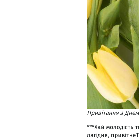
Привітання з Днем
***
Xай молодість т
лагідне, привітне
Т