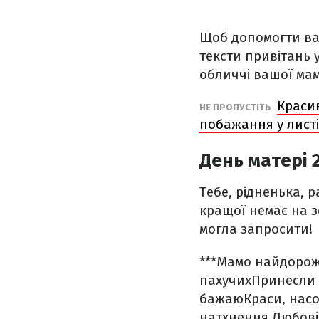
Щоб допомогти вам
тексти привітань 
обличчі вашої ма
Красив
НЕ ПРОПУСТІТЬ
побажання у листі
День матері 2
Тебе, рідненька, р
кращої немає на з
могла запросити!
***
Мамо найдорож
пахучих
Принесли 
бажаю
Краси, нас
натхнення,
Любові 