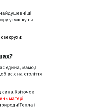
 найдушевніші
щиру усмішку на
 свекрухи:
шах?
ас єдина, мамо,
І
об всіх на століття
д сина.
Квіточок
ень матері
 природи!
Тепла і