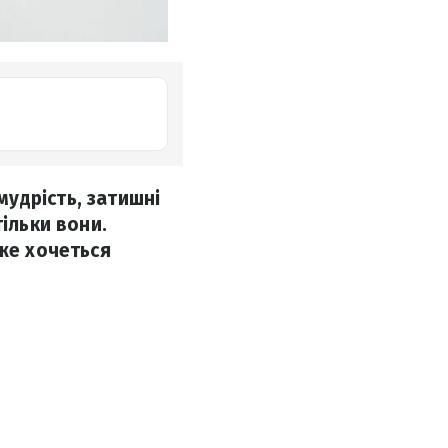
удрість, затишні
ільки вони.
дже хочеться