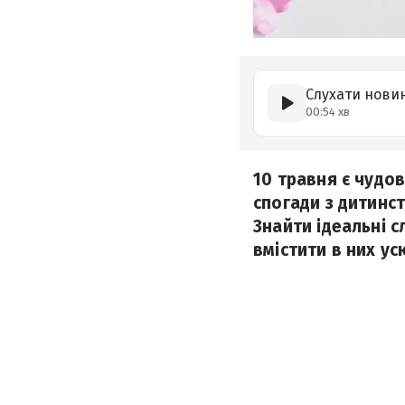
Слухати нови
00:54 хв
10 травня є чудо
спогади з дитинст
Знайти ідеальні 
вмістити в них ус