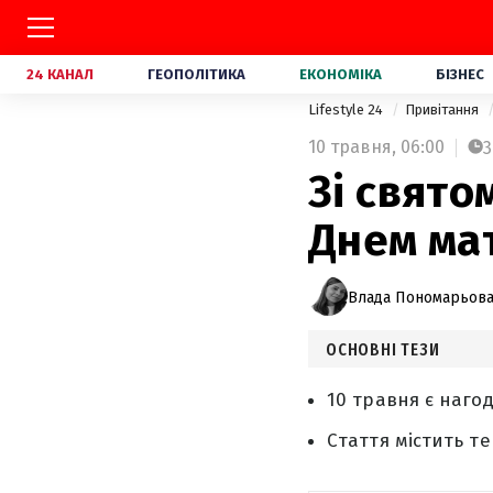
24 КАНАЛ
ГЕОПОЛІТИКА
ЕКОНОМІКА
БІЗНЕС
Lifestyle 24
Привітання
10 травня,
06:00
3
Зі свято
Днем мат
Влада Пономарьов
ОСНОВНІ ТЕЗИ
10 травня є наго
Стаття містить те