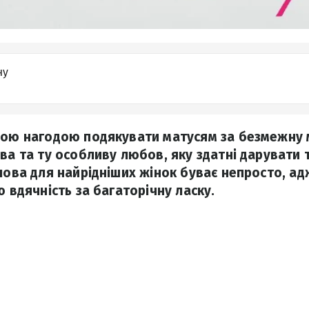
ну
вою нагодою подякувати матусям за безмежну м
ва та ту особливу любов, яку здатні дарувати т
слова для найрідніших жінок буває непросто, а
ю вдячність за багаторічну ласку.