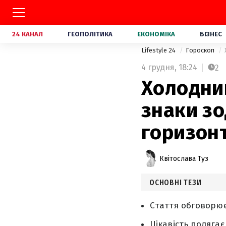
24 КАНАЛ
ГЕОПОЛІТИКА
ЕКОНОМІКА
БІЗНЕС
Lifestyle 24
Гороскоп
4 грудня,
18:24
2
Холодний
знаки зо
горизонт
Квітослава Туз
ОСНОВНІ ТЕЗИ
Стаття обговорює
Цікавість полягає