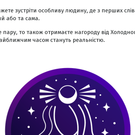
ожете зустріти особливу людину, де з перших слів
ий або та сама.
 пару, то також отримаєте нагороду від Холодног
найближчим часом стануть реальністю.