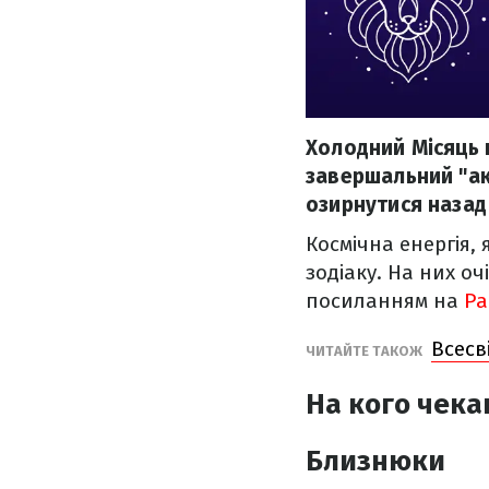
Холодний Місяць п
завершальний "ако
озирнутися назад 
Космічна енергія,
зодіаку. На них о
посиланням на
Pa
Всесв
ЧИТАЙТЕ ТАКОЖ
На кого чека
Близнюки