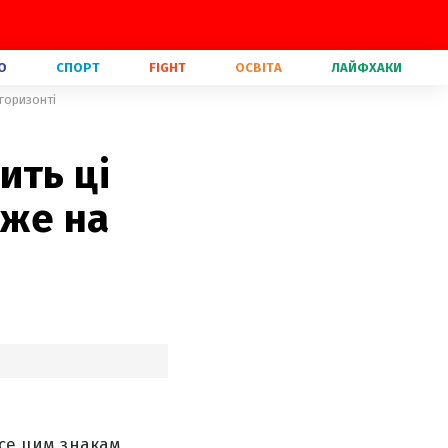
О
СПОРТ
FIGHT
ОСВІТА
ЛАЙФХАКИ
 горизонті
ить ці
вже на
есе цим знакам,