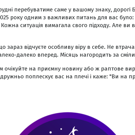
рудні перебуватиме саме у вашому знаку, дорогі
025 року одним з важливих питань для вас було:
 Кожна ситуація вимагала свого підходу. Але ви 
о зараз відчуєте особливу віру в себе. Не втрачай
алеко-далеко вперед. Місяць нагородить за сміли
 очікуйте на приємну новину або ж раптове ви
 дружньо поплескує вас на плечі і каже: "Ви на 