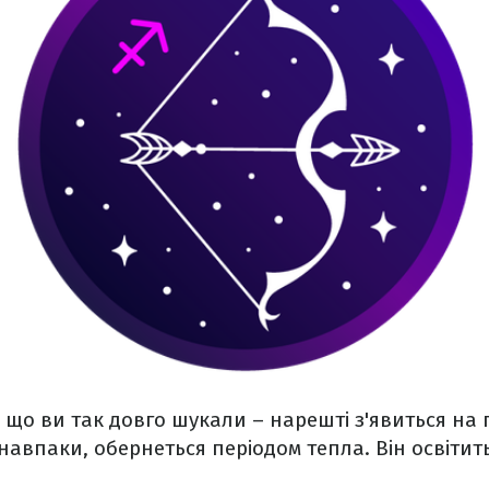
е, що ви так довго шукали – нарешті з'явиться на 
навпаки, обернеться періодом тепла. Він освітит