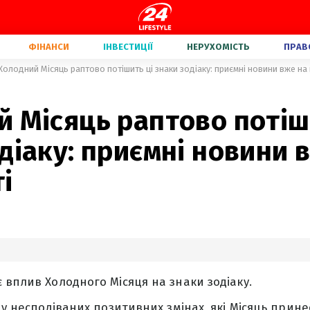
ФІНАНСИ
ІНВЕСТИЦІЇ
НЕРУХОМІСТЬ
ПРАВ
Холодний Місяць раптово потішить ці знаки зодіаку: приємні новини вже на
 Місяць раптово потіш
діаку: приємні новини 
і
 вплив Холодного Місяця на знаки зодіаку.
 у несподіваних позитивних змінах, які Місяць прин