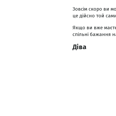
Зовсім скоро ви м
це дійсно той сам
Якщо ви вже маєте
спільні бажання 
Діва