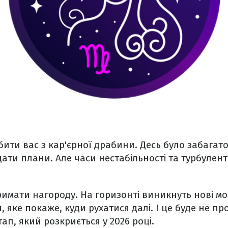
збити вас з кар'єрної драбини. Десь було забагато
ати плани. Але часи нестабільності та турбулент
имати нагороду. На горизонті виникнуть нові м
 яке покаже, куди рухатися далі. І це буде не пр
ап, який розкриється у 2026 році.