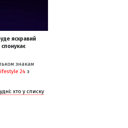
буде яскравий
н спонукає
ільком знакам
ifestyle 24
з
дні: хто у списку