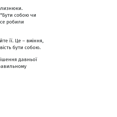
 Близнюки.
 "Бути собою чи
все робили
те її. Це – вміння,
вість бути собою.
рішення давньої
правильному