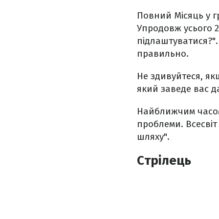
Повний Місяць у г
Упродовж усього 2
підлаштуватися?".
правильно.
Не здивуйтеся, якщ
який заведе вас д
Найближчим часом
проблеми. Всесвіт
шляху".
Стрілець