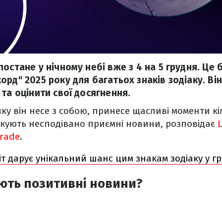
остане у нічному небі вже з 4 на 5 грудня. Це 
рд" 2025 року для багатьох знаків зодіаку. Ві
та оцінити свої досягнення.
 яку він несе з собою, принесе щасливі моменти к
чікують несподівано приємні новини, розповідає
L
rade
.
іт дарує унікальний шанс цим знакам зодіаку у гру
ють позитивні новини?