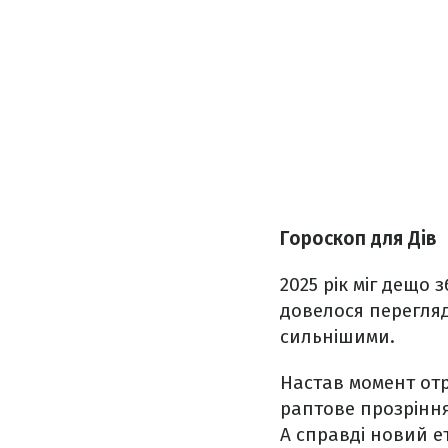
Гороскоп для Дів
2025 рік міг дещо 
довелося перегляд
сильнішими.
Настав момент отр
раптове прозріння,
А справді новий ет