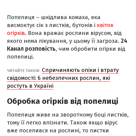
Попелиця – шкідлива комаха, яка
висмоктує сік з листків, бутонів і
квіток
огірків
. Вона вражає рослини вірусом, від
якого нема лікування, у цьому її загроза.
24
Канал розповість
, чим обробити огірки від
попелиці.
Спричиняють опіки і втрату
ЧИТАЙТЕ ТАКОЖ
свідомості: 6 небезпечних рослин, які
ростуть в Україні
Обробка огірків від попелиці
Попелиця живе на зворотному боці листків,
тому її легко впізнати. Також якщо вірус
вже поселився на рослині, то листки