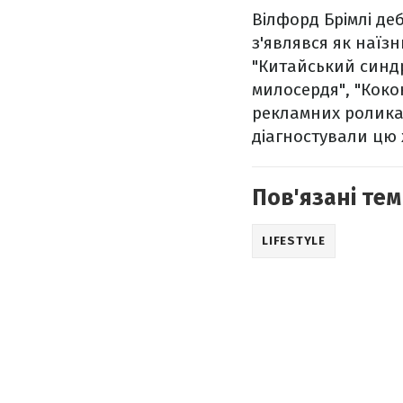
Вілфорд Брімлі деб
з'являвся як наїзн
"Китайський синдро
милосердя", "Кокон
рекламних роликах
діагностували цю 
Пов'язані тем
LIFESTYLE