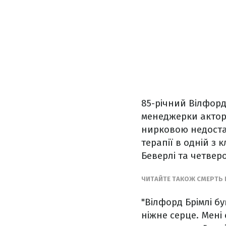
85-річний Вілфорд
менеджерки актора
нирковою недостатн
терапії в одній з
Беверлі та четверо
ЧИТАЙТЕ ТАКОЖ СМЕРТЬ 
"Вілфорд Брімлі б
ніжне серце. Мені 