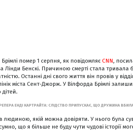
 Брімлі помер 1 серпня, як повідомляє
CNN
, поси
 Лінди Бенскі. Причиною смерті стала тривала 
істю. Останні дні свого життя він провів у відді
 клінік міста Сент-Джорж. У Вілфорда Брімлі зали
 дітей.
РЕПЕРА ЕНДІ КАРТРАЙТА: СЛІДСТВО ПРИПУСКАЄ, ЩО ДРУЖИНА ВБИЛА
ув людиною, якій можна довіряти. У нього була су
сумно, що я більше не буду чути чудові історії мог