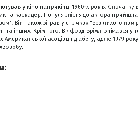
ютував у кіно наприкінці 1960-х років. Спочатку в
ик та каскадер. Популярність до актора прийшла п
м". Він також зіграв у стрічках "Без лихого намір
" та інших. Крім того, Вілфорд Брімлі знімався у 
 Американської асоціації діабету, адже 1979 року
хворобу.
и: