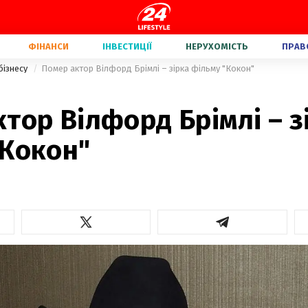
ФІНАНСИ
ІНВЕСТИЦІЇ
НЕРУХОМІСТЬ
ПРАВ
бізнесу
Помер актор Вілфорд Брімлі – зірка фільму "Кокон"
тор Вілфорд Брімлі – з
"Кокон"