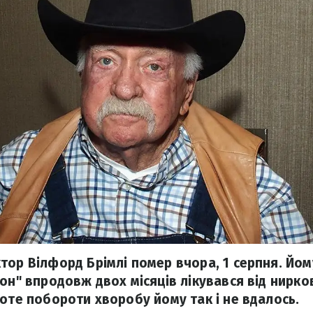
тор Вілфорд Брімлі помер вчора, 1 серпня. Йому
он" впродовж двох місяців лікувався від нирко
роте побороти хворобу йому так і не вдалось.