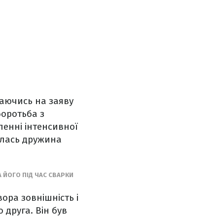
лаючись на заяву
боротьба з
ленні інтенсивної
шилась дружина
 ЙОГО ПІД ЧАС СВАРКИ
вора зовнішність і
о друга. Він був