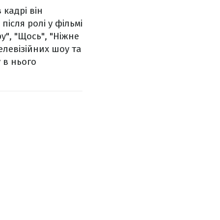
 кадрі він
ісля ролі у фільмі
у", "Щось", "Ніжне
телевізійних шоу та
 в нього