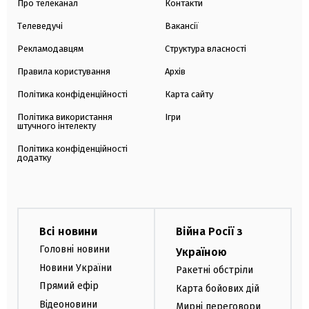
Про телеканал
Контакти
Телеведучі
Вакансії
Рекламодавцям
Структура власності
Правила користування
Архів
Політика конфіденційності
Карта сайту
Політика використання
Ігри
штучного інтелекту
Політика конфіденційності
додатку
Всі новини
Війна Росії з
Головні новини
Україною
Новини України
Ракетні обстріли
Прямий ефір
Карта бойових дій
Відеоновини
Мирні переговори