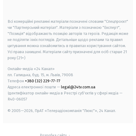
smart tv
samsung smart tv
Всі комерційні рекламні матеріали позначені словами "Спецпроєкт"
чи "Партнерський матеріал". Матеріали з позначкою "Експерт",
"Позиція" відображають позицію авторів та героїв. Редакція може
не поділяти їхніх поглядів. Детальніше щодо реклами та правил
цитування можна ознайомитись в правилах користування сайтом.
Усі права захищені.
Матеріали сайту призначені для осіб старше
21
року (21+)
Онлайн-медіа «24 Канал»
пл. Галицька, буд. 15, м. Львів, 79008
Телефон
+380 (32) 229-77-77
Адреса електронної пошти —
legal@24tv.com.ua
Ідентифікатор онлайн-медіа в Реєстрі суб'єктів у сфері медіа —
R40-06057
© 2005—2026,
ПрАТ «Телерадіокомпанія "Люкс"», 24 Канал.
Розробка сайту
-