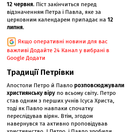
12 червня
. Піст закінчиться перед
відзначенням Петра і Павла, яке за
церковним календарем припадає на
12
липня
.
Якщо оперативні новини для вас
важливі
Додайте 24 Канал у вибрані в
Google
Додати
Традиції Петрівки
Апостоли Петро й Павло
розповсюджували
християнську віру
по всьому світу. Петро
став одним з перших учнів Ісуса Христа,
тоді як Павло навпаки спочатку
переслідував вірян. Втім, згодом
навернувся та активно проповідував
християнство. І Петро, і Павло зробили