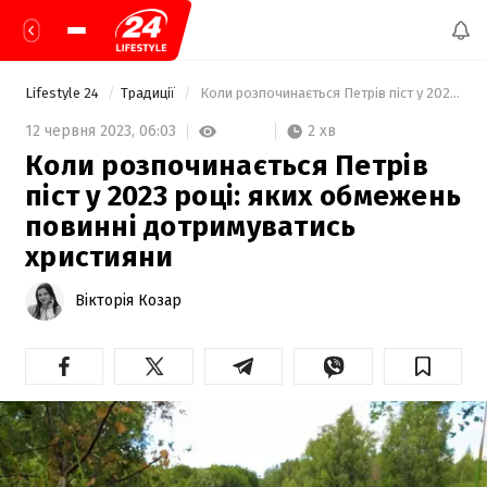
Lifestyle 24
Традиції
 Коли розпочинається Петрів піст у 2023 році: яких обмежень повинні дотримуватись християни 
2 хв
12 червня 2023,
06:03
Коли розпочинається Петрів
піст у 2023 році: яких обмежень
повинні дотримуватись
християни
Вікторія Козар