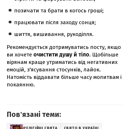
позичати та брати в когось гроші;
працювати після заходу сонця;
шиття, вишивання, рукоділля.
Рекомендується дотримуватись посту, якщо
ви хочете
очистити душу й тіло
. Щобільше
вірянам краще утриматись від негативних
емоцій, з'ясування стосунків, лайок.
Натомість віддавати більше часу молитвам і
покаянню.
Повʼязані теми:
РЕЛІГІЙНІ СВЯТА
СВЯТО В УКРАЇНІ