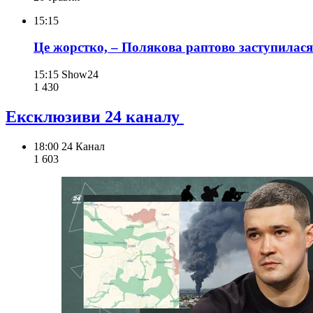
15:15
Це жорстко, – Полякова раптово заступилася
15:15
Show24
1 430
Ексклюзиви 24 каналу
18:00
24 Канал
1 603