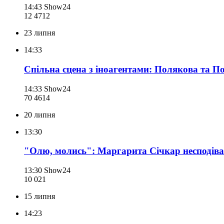
14:43
Show24
12 471
2
23 липня
14:33
Спільна сцена з іноагентами: Полякова та П
14:33
Show24
70 461
4
20 липня
13:30
"Олю, молись": Маргарита Січкар несподіван
13:30
Show24
10 021
15 липня
14:23