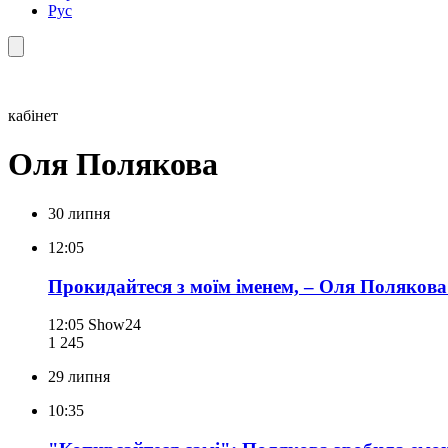
Рус
кабінет
Оля Полякова
30 липня
12:05
Прокидайтеся з моїм іменем, – Оля Полякова
12:05
Show24
1 245
29 липня
10:35