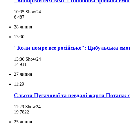
"Копирсайтеся самі": Полякова зробила емоц
10:35
Show24
6 487
28 липня
13:30
"Коли помре все російське": Цибульська емо
13:30
Show24
14 911
27 липня
11:29
Сльози Пугачової та невдалі жарти Потапа: я
11:29
Show24
19 782
2
25 липня