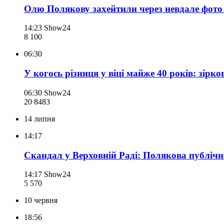
Олю Полякову захейтили через невдале фото в
14:23
Show24
8 100
06:30
У когось різниця у віці майже 40 років: зірк
06:30
Show24
20 848
3
14 липня
14:17
Скандал у Верховній Раді: Полякова публіч
14:17
Show24
5 570
10 червня
18:56