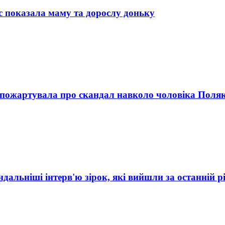
ас показала маму та дорослу доньку
а пожартувала про скандал навколо чоловіка Поляк
дальніші інтерв'ю зірок, які вийшли за останній р