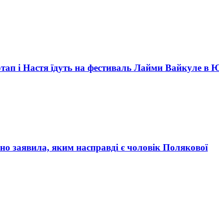
отап і Настя їдуть на фестиваль Лайми Вайкуле в 
о заявила, яким насправді є чоловік Полякової