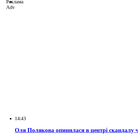
Реклама
Adv
14:43
Оля Полякова опинилася в центрі скандалу че