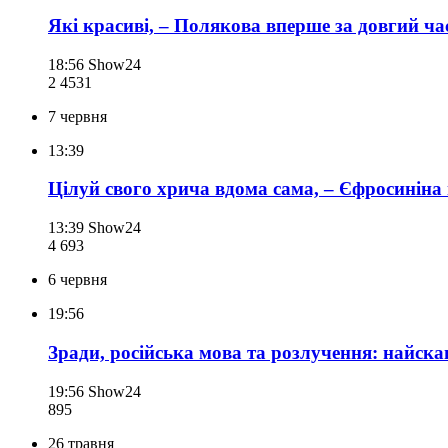
Які красиві, – Полякова вперше за довгий ч
18:56
Show24
2 453
1
7 червня
13:39
Цілуй свого хрича вдома сама, – Єфросинін
13:39
Show24
4 693
6 червня
19:56
Зради, російська мова та розлучення: найскан
19:56
Show24
895
26 травня