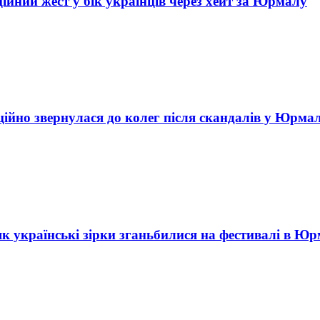
ійний жест у бік українців через хейт за Юрмалу
ційно звернулася до колег після скандалів у Юрмал
к українські зірки зганьбилися на фестивалі в Юр