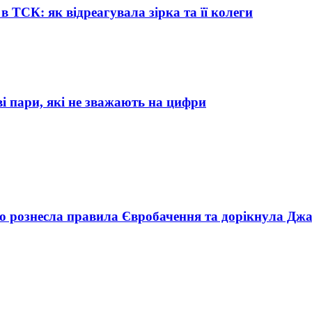
 ТСК: як відреагувала зірка та її колеги
ові пари, які не зважають на цифри
но рознесла правила Євробачення та дорікнула Дж