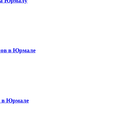
 за Юрмалу
алов в Юрмале
е в Юрмале