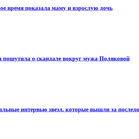
гое время показала маму и взрослую дочь
а пошутила о скандале вокруг мужа Поляковой
дальные интервью звезд, которые вышли за последн