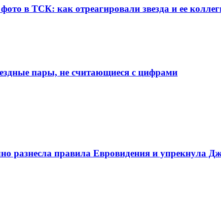
ото в ТСК: как отреагировали звезда и ее коллег
звездные пары, не считающиеся с цифрами
чно разнесла правила Евровидения и упрекнула Д