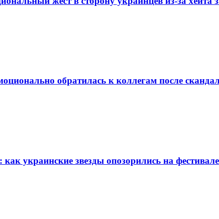
иональный жест в сторону украинцев из-за хейта
эмоционально обратилась к коллегам после сканд
 как украинские звезды опозорились на фестивал