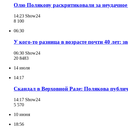
Олю Полякову раскритиковали за неудачное ф
14:23
Show24
8 100
06:30
У кого-то разница в возрасте почти 40 лет: 
06:30
Show24
20 848
3
14 июля
14:17
Скандал в Верховной Раде: Полякова публи
14:17
Show24
5 570
10 июня
18:56