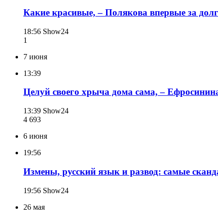
Какие красивые, – Полякова впервые за дол
18:56
Show24
1
7 июня
13:39
Целуй своего хрыча дома сама, – Ефросинин
13:39
Show24
4 693
6 июня
19:56
Измены, русский язык и развод: самые скан
19:56
Show24
26 мая