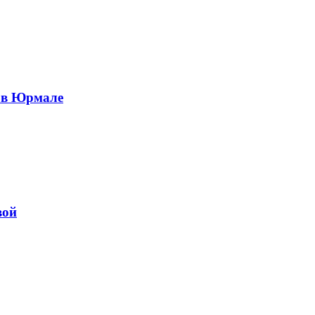
е в Юрмале
вой