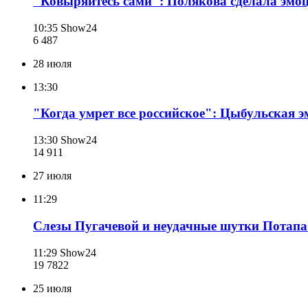
"Ковыряйтесь сами": Полякова сделала эмоц
10:35
Show24
6 487
28 июля
13:30
"Когда умрет все российское": Цыбульская 
13:30
Show24
14 911
27 июля
11:29
Слезы Пугачевой и неудачные шутки Потапа:
11:29
Show24
19 782
2
25 июля