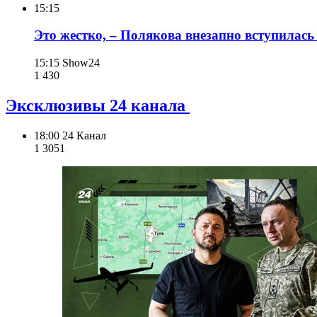
15:15
Это жестко, – Полякова внезапно вступилась
15:15
Show24
1 430
Эксклюзивы 24 канала
18:00
24 Канал
1 305
1