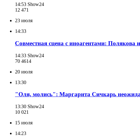
14:53
Show24
12 471
23 июля
14:33
Совместная сцена с иноагентами: Полякова 
14:33
Show24
70 461
4
20 июля
13:30
"Оля, молись": Маргарита Сичкарь неожида
13:30
Show24
10 021
15 июля
14:23