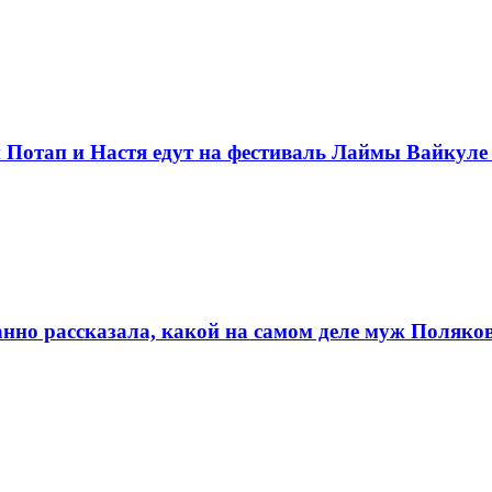
и Потап и Настя едут на фестиваль Лаймы Вайкул
нно рассказала, какой на самом деле муж Поляко