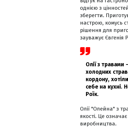
відгук на гастрон
однією з цінносте
зберегти. Приготу
настрою, комусь с
рішення для приго
зауважує Євгенія 
Олії з травами –
холодних страв.
кордону, хотіли
себе на кухні. 
Роїк.
Олії "Олейна" з т
якості. Це означає
виробництва.