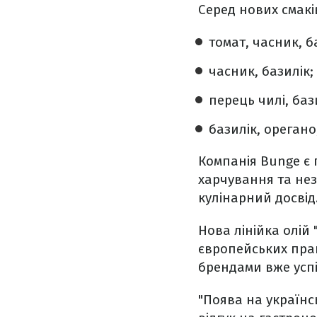
Серед нових смакі
томат, часник, б
часник, базилік;
перець чилі, баз
базилік, орегано
Компанія Bunge є 
харчування та нез
кулінарний досвід
Нова лінійка олій
європейських прак
брендами вже усп
"Поява на українс