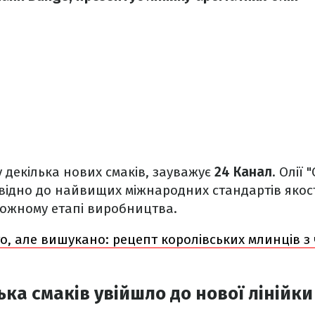
у декілька нових смаків, зауважує
24 Канал
. Олії
ідно до найвищих міжнародних стандартів якост
ожному етапі виробництва.
о, але вишукано: рецепт королівських млинців з
ька смаків увійшло до нової лінійки