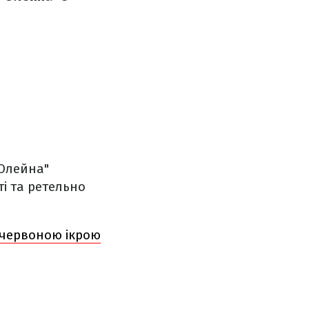
 "Олейна"
і та ретельно
 червоною ікрою