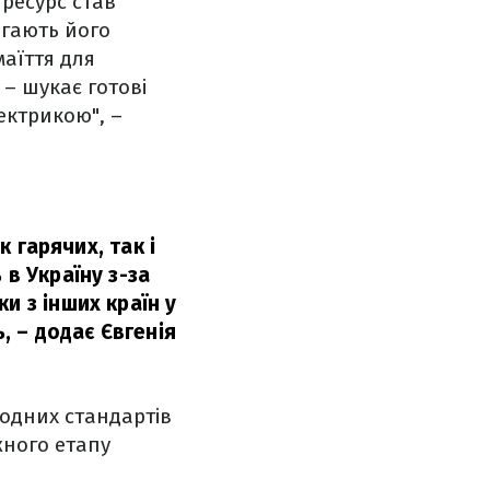
 ресурс став
агають його
маїття для
– шукає готові
ектрикою", –
к гарячих, так і
 в Україну з-за
и з інших країн у
ь,
– додає Євгенія
родних стандартів
жного етапу