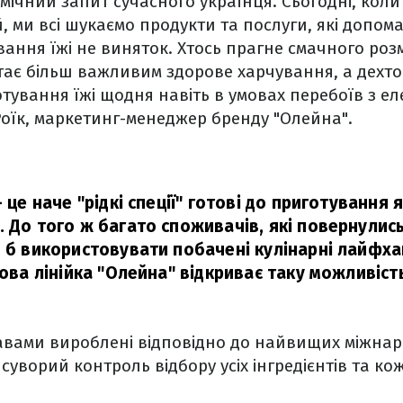
омічний запит сучасного українця. Сьогодні, коли
й, ми всі шукаємо продукти та послуги, які допом
вання їжі не виняток. Хтось прагне смачного роз
тає більш важливим здорове харчування, а дехто 
тування їжі щодня навіть в умовах перебоїв з ел
Роїк, маркетинг-менеджер бренду "Олейна".
 це наче "рідкі спеції" готові до приготування я
 До того ж багато споживачів, які повернулись
 б використовувати побачені кулінарні лайфхак
Нова лінійка "Олейна" відкриває таку можливіст
равами вироблені відповідно до найвищих міжна
 суворий контроль відбору усіх інгредієнтів та ко