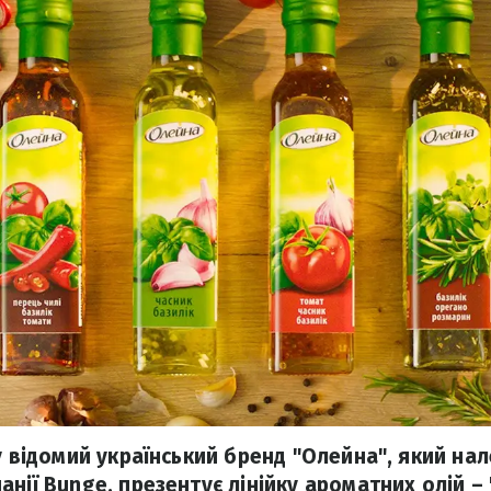
у відомий український бренд "Олейна", який на
нії Bunge, презентує лінійку ароматних олій –