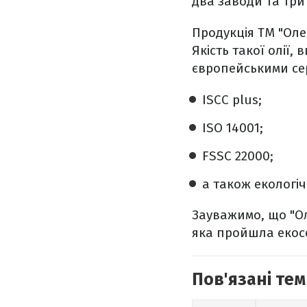
два заводи та три
Продукція ТМ "Оле
Якість такої олії,
європейськими сер
ISCC plus;
ISO 14001;
FSSC 22000;
а також екологі
Зауважимо, що "Ол
яка пройшла екос
Пов'язані тем