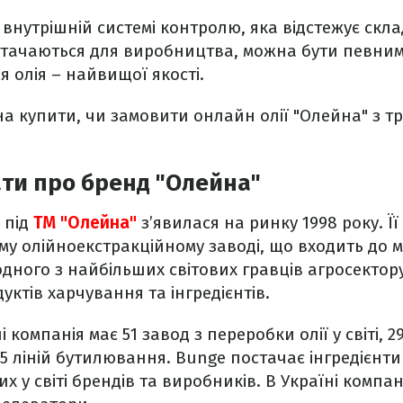
 внутрішній системі контролю, яка відстежує скла
стачаються для виробництва, можна бути певними
я олія – найвищої якості.
на купити, чи замовити онлайн олії "Олейна" з 
ти про бренд "Олейна"
 під
ТМ "Олейна"
з’явилася на ринку 1998 року. Ї
у олійноекстракційному заводі, що входить до 
одного з найбільших світових гравців агросектору
ктів харчування та інгредієнтів.
 компанія має 51 завод з переробки олії у світі, 29
25 ліній бутилювання. Bunge постачає інгредієнти
х у світі брендів та виробників. В Україні компа