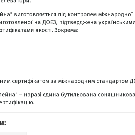
 елеватори.
йна" виготовляється під контролем міжнародної 
 виготовленої на ДОЕЗ, підтверджена українськими
тифікатами якості. Зокрема:
чним сертифікатом за міжнародним стандартом ДС
ейна" – наразі єдина бутильована соняшникова о
ертифікацію.
и: