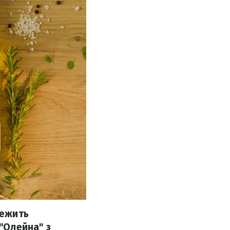
лежить
 "Олейна" з