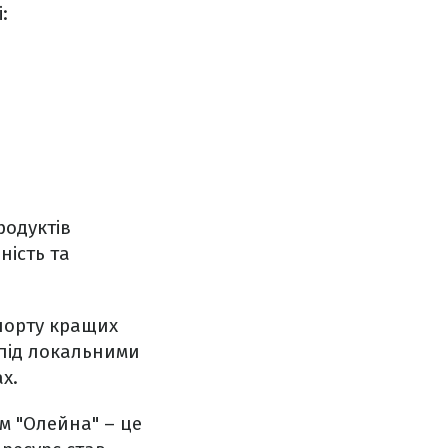
:
родуктів
ність та
мпорту кращих
 під локальними
х.
м "Олейна" – це