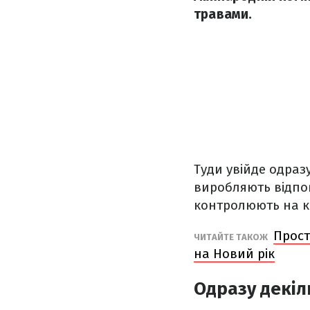
травами.
Туди увійде одраз
виробляють відпов
контролюють на к
Прост
ЧИТАЙТЕ ТАКОЖ
на Новий рік
Одразу декіл