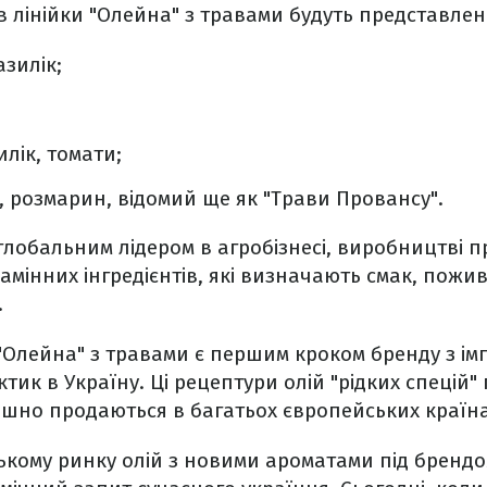
в лінійки "Олейна" з травами будуть представлені
азилік;
илік, томати;
, розмарин, відомий ще як "Трави Провансу".
глобальним лідером в агробізнесі, виробництві п
амінних інгредієнтів, які визначають смак, пожив
.
 "Олейна" з травами є першим кроком бренду з і
тик в Україну. Ці рецептури олій "рідких спецій"
ішно продаються в багатьох європейських країна
ькому ринку олій з новими ароматами під брендо