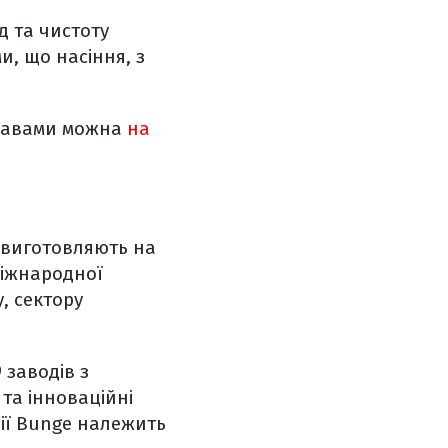
д та чистоту
, що насіння, з
травами можна
на
ї виготовляють на
міжнародної
, сектору
 заводів з
 та інноваційні
нії Bunge належить