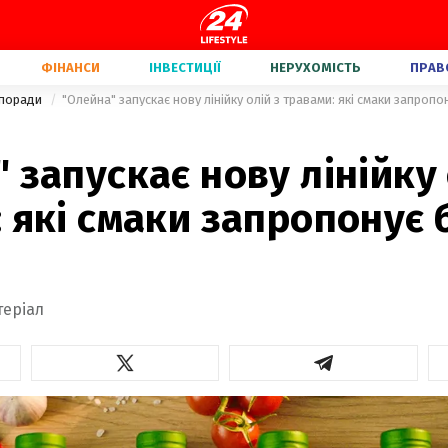
ФІНАНСИ
ІНВЕСТИЦІЇ
НЕРУХОМІСТЬ
ПРАВ
 поради
"Олейна" запускає нову лінійку олій з травами: які смаки запроп
 запускає нову лінійку 
 які смаки запропонує
теріал