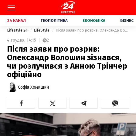
24 КАНАЛ
ГЕОПОЛІТИКА
ЕКОНОМІКА
БІЗНЕС
Lifestyle 24
LifeStyle
Після заяви про розрив: Олександр Волошин зізнався, чи розлучився з Анною Трінчер офіційно
4 грудня,
14:15
2
Після заяви про розрив:
Олександр Волошин зізнався,
чи розлучився з Анною Трінчер
офіційно
Софія Хомишин