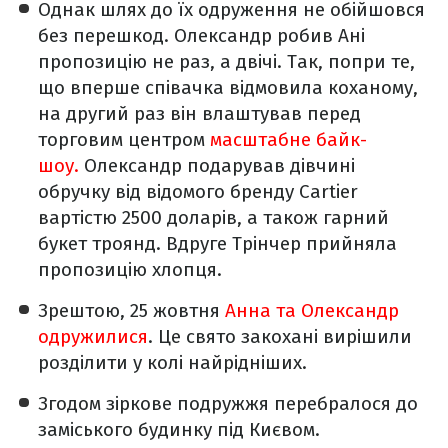
Однак шлях до їх одруження не обійшовся
без перешкод. Олександр робив Ані
пропозицію не раз, а двічі. Так, попри те,
що вперше співачка відмовила коханому,
на другий раз він влаштував перед
торговим центром
масштабне байк-
шоу.
Олександр подарував дівчині
обручку від відомого бренду Cartier
вартістю 2500 доларів, а також гарний
букет троянд. Вдруге Трінчер прийняла
пропозицію хлопця.
Зрештою, 25 жовтня
Анна та Олександр
одружилися
. Це свято закохані вирішили
розділити у колі найрідніших.
Згодом зіркове подружжя перебралося до
заміського будинку під Києвом.