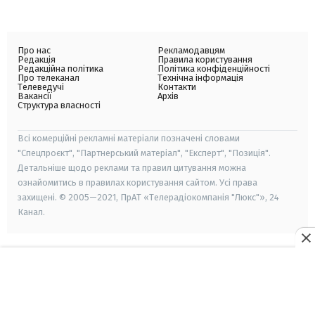
Про нас
Рекламодавцям
Редакція
Правила користування
Редакційна політика
Політика конфіденційності
Про телеканал
Технічна інформація
Телеведучі
Контакти
Вакансії
Архів
Структура власності
Всі комерційні рекламні матеріали позначені словами
"Спецпроєкт", "Партнерський матеріал", "Експерт", "Позиція".
Детальніше щодо реклами та правил цитування можна
ознайомитись в правилах користування сайтом. Усі права
захищені. © 2005—2021, ПрАТ «Телерадіокомпанія "Люкс"», 24
Канал.