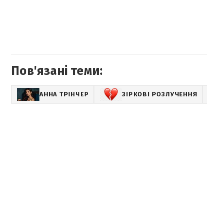
Пов'язані теми:
АННА ТРІНЧЕР
ЗІРКОВІ РОЗЛУЧЕННЯ
SH