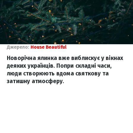
Джерело:
House Beautiful
Новорічна ялинка вже виблискує у вікнах
деяких українців. Попри складні часи,
люди створюють вдома святкову та
затишну атмосферу.