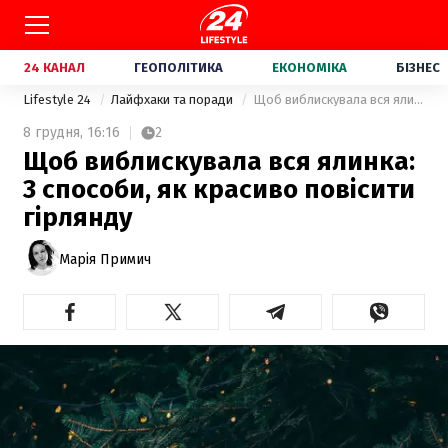
24 КАНАЛ
ГЕОПОЛІТИКА
ЕКОНОМІКА
БІЗНЕС
Lifestyle 24
Лайфхаки та поради
Щоб виблискувала вся ялинка: 3 способи, як красиво повісити гірлянду
8 грудня,
16:16
2
Щоб виблискувала вся ялинка:
3 способи, як красиво повісити
гірлянду
Марія Примич