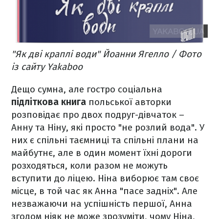
"Як дві краплі води" Йоанни Ягелло / Фото
із сайту Yakaboo
Дещо сумна, але гостро соціальна
підліткова книга
польської авторки
розповідає про двох подруг-дівчаток –
Анну та Ніну, які просто "не розлий вода". У
них є спільні таємниці та спільні плани на
майбутнє, але в один момент їхні дороги
розходяться, коли разом не можуть
вступити до ліцею. Ніна виборює там своє
місце, в той час як Анна "пасе задніх". Але
незважаючи на успішність першої, Анна
згодом ніяк не може зрозуміти, чому Ніна,