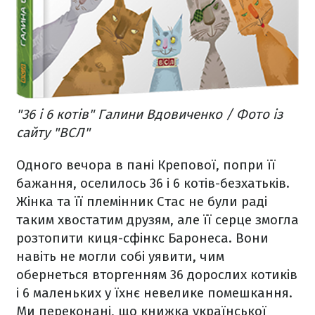
"36 і 6 котів" Галини Вдовиченко / Фото із
сайту "ВСЛ"
Одного вечора в пані Крепової, попри її
бажання, оселилось 36 і 6 котів-безхатьків.
Жінка та її племінник Стас не були раді
таким хвостатим друзям, але її серце змогла
розтопити киця-сфінкс Баронеса. Вони
навіть не могли собі уявити, чим
обернеться вторгенням 36 дорослих котиків
і 6 маленьких у їхнє невелике помешкання.
Ми переконані, що книжка української