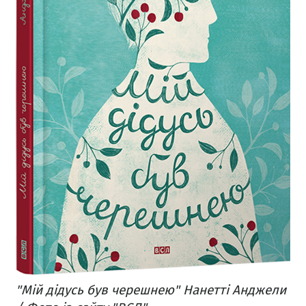
"Мій дідусь був черешнею" Нанетті Анджели