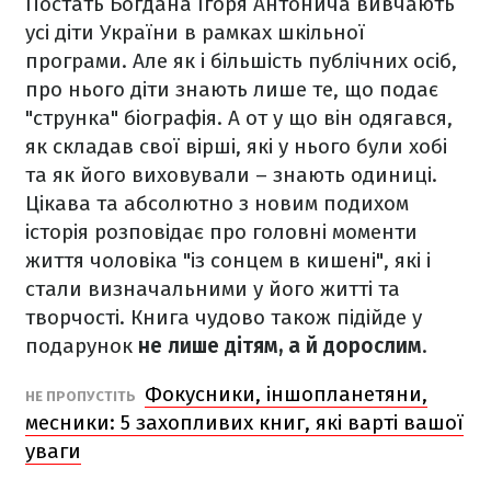
Постать Богдана Ігоря Антонича вивчають
усі діти України в рамках шкільної
програми. Але як і більшість публічних осіб,
про нього діти знають лише те, що подає
"струнка" біографія. А от у що він одягався,
як складав свої вірші, які у нього були хобі
та як його виховували – знають одиниці.
Цікава та абсолютно з новим подихом
історія розповідає про головні моменти
життя чоловіка "із сонцем в кишені", які і
стали визначальними у його житті та
творчості. Книга чудово також підійде у
подарунок
не лише дітям, а й дорослим
.
Фокусники, іншопланетяни,
НЕ ПРОПУСТІТЬ
месники: 5 захопливих книг, які варті вашої
уваги