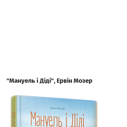
"Мануель і Діді", Ервін Мозер