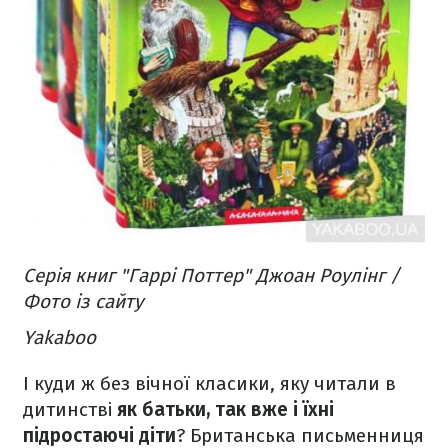
Серія книг "Гаррі Поттер" Джоан Роулінг /
Фото із сайту
Yakaboo
І куди ж без вічної класики, яку читали в
дитинстві
як батьки, так вже і їхні
підростаючі діти
? Британська письменниця