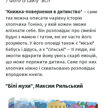
/ Фото із сайту "ВСЛ"
"
Книжка-повернення в дитинство
" – саме
так можна описати чарівну історію
хлопчика Тоніно, у якій кожен зможе
впізнати себе. Він розповідає про сімейні
будні з мамою і татом, які не часто його
розуміють. У його оповіді також є "міські"
бабусь і дідусь, а є "сільські" – ті люди, які
змогли відкрити йому увесь скарб емоцій,
що може пережити дитина. Саме про них
хлопчик ніжно і схвильовано розповідає
впродовж книги.
"Білі мухи", Максим Рильський