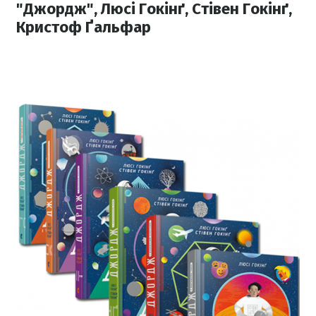
"Джордж", Люсі Гокінґ, Стівен Гокінґ,
Кристоф Ґальфар