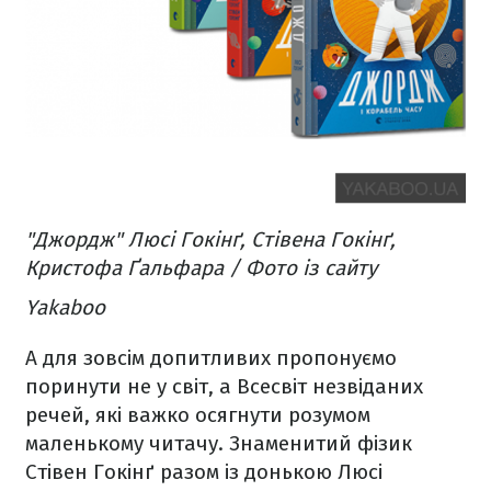
"Джордж" Люсі Гокінґ, Стівена Гокінґ,
Кристофа Ґальфара / Фото із сайту
Yakaboo
А для зовсім допитливих пропонуємо
поринути не у світ, а Всесвіт незвіданих
речей, які важко осягнути розумом
маленькому читачу. Знаменитий фізик
Стівен Гокінґ разом із донькою Люсі