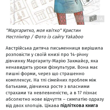
"Маргаритко, моя квітко" Кристин
Нестлінґер / Фото із сайту Yakaboo
Австрійська дитяча письменниця вирішила
розповісти у своїй книзі про 14-річну
дівчинку Маргариту-Марію Закмайєр, яка
ненавидить уроки фізкультури. Вона має
пишні форми, через що страшенно
комплексує. На тлі сімейних проблем між
батьками, дівчинка росте з власними
страхами та невпевненістю, а в 17 пізнає
абсолютно нове відчуття – симпатію одразу
від двох хлопців. Цікава
підліткова книга