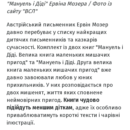
"Мануель і Діді" Ервіна Мозера / Фото із
сайту "ВСЛ"
Австрійський письменник Ервін Мозер
давно перебуває у списку найкращих
дитячих письменників та казкарів
сучасності. Комплект із двох книг "
Мануель і
Діді. Велика книга маленьких мишачих
пригод"
та "
Мануель і Діді. Друга велика
книга маленьких мишачих пригод" вже
давно завоювали любов у юних
прихильників. У них розповідається про
двох мишенят, життя яких сповнене
неймовірних пригод.
Книги чудово
підійдуть меншим діткам
, адже їх особливо
приваблюватимуть короткі тексти і чарівні
ілюстрації.