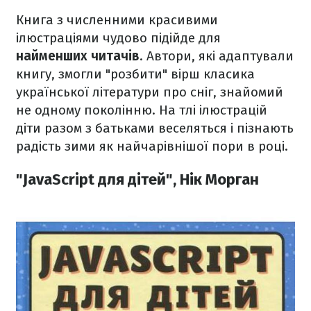
Книга з численними красивими
ілюстраціями чудово підійде для
найменших читачів
. Автори, які адаптували
книгу, змогли "розбити" вірш класика
української літератури про сніг, знайомий
не одному поколінню. На тлі ілюстрацій
діти разом з батьками веселяться і пізнають
радість зими як найчарівнішої пори в році.
"JavaScript для дітей", Нік Морган