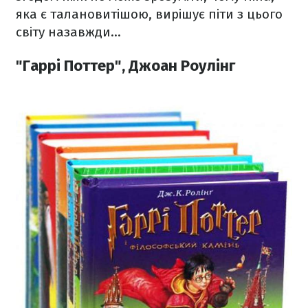
яка є талановитішою, вирішує піти з цього
світу назавжди…
"Гаррі Поттер", Джоан Роулінг