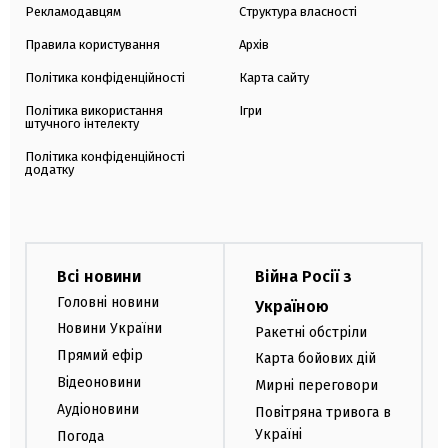
Рекламодавцям
Структура власності
Правила користування
Архів
Політика конфіденційності
Карта сайту
Політика використання
Ігри
штучного інтелекту
Політика конфіденційності
додатку
Всі новини
Війна Росії з
Головні новини
Україною
Новини України
Ракетні обстріли
Прямий ефір
Карта бойових дій
Відеоновини
Мирні переговори
Аудіоновини
Повітряна тривога в
Україні
Погода