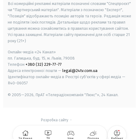
Всі комерційні рекламні матеріали позначені словами "Спецпроєкт"
чи "Партнерський матеріал". Матеріали з позначкою "Експерт",
"Позиція" відображають позицію авторів та героїв. Редакція може
не поділяти їхніх поглядів. Детальніше щодо реклами та правил
цитування можна ознайомитись в правилах користування сайтом.
Усі права захищені.
Матеріали сайту призначені для осіб старше
21
року (21+)
Онлайн-медіа «24 Канал»
пл. Галицька, буд. 15, м. Львів, 79008
Телефон
+380 (32) 229-77-77
Адреса електронної пошти —
legal@24tv.com.ua
Ідентифікатор онлайн-медіа в Реєстрі суб'єктів у сфері медіа —
R40-06057
© 2005—2026,
ПрАТ «Телерадіокомпанія "Люкс"», 24 Канал.
Розробка сайту
-
24 Канал
TV
Ігри
Погода
Кабінет