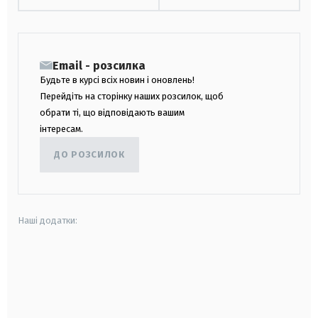
Email - розсилка
Будьте в курсі всіх новин і оновлень!
Перейдіть на сторінку наших розсилок, щоб
обрати ті, що відповідають вашим
інтересам.
ДО РОЗСИЛОК
Наші додатки:
android
apple
smart tv
samsung smart tv