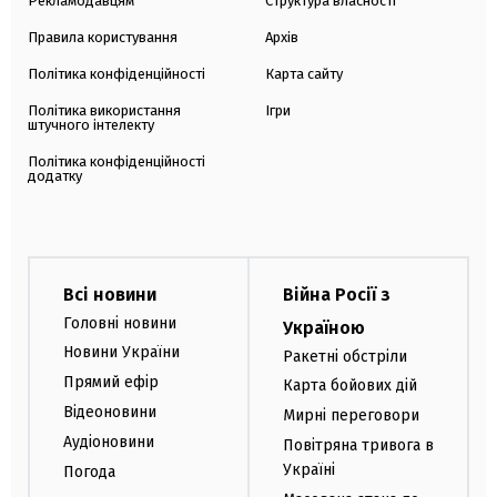
Рекламодавцям
Структура власності
Правила користування
Архів
Політика конфіденційності
Карта сайту
Політика використання
Ігри
штучного інтелекту
Політика конфіденційності
додатку
Всі новини
Війна Росії з
Головні новини
Україною
Новини України
Ракетні обстріли
Прямий ефір
Карта бойових дій
Відеоновини
Мирні переговори
Аудіоновини
Повітряна тривога в
Україні
Погода