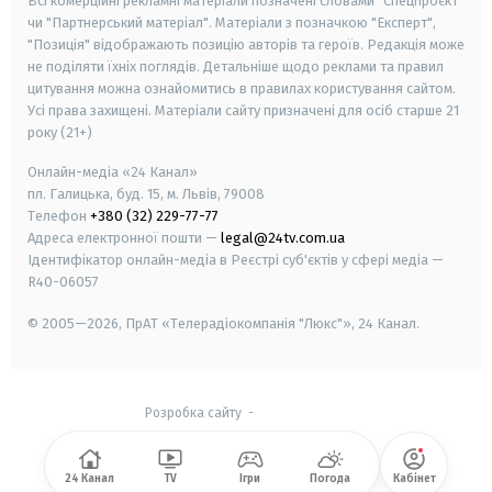
Всі комерційні рекламні матеріали позначені словами "Спецпроєкт"
чи "Партнерський матеріал". Матеріали з позначкою "Експерт",
"Позиція" відображають позицію авторів та героїв. Редакція може
не поділяти їхніх поглядів. Детальніше щодо реклами та правил
цитування можна ознайомитись в правилах користування сайтом.
Усі права захищені.
Матеріали сайту призначені для осіб старше
21
року (21+)
Онлайн-медіа «24 Канал»
пл. Галицька, буд. 15, м. Львів, 79008
Телефон
+380 (32) 229-77-77
Адреса електронної пошти —
legal@24tv.com.ua
Ідентифікатор онлайн-медіа в Реєстрі суб'єктів у сфері медіа —
R40-06057
© 2005—2026,
ПрАТ «Телерадіокомпанія "Люкс"», 24 Канал.
Розробка сайту
-
24 Канал
TV
Ігри
Погода
Кабінет