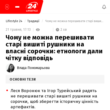
Lifestyle 24
Традиції
 Чому не можна перешивати старі вишиті рушники на власні сорочки: етнологи дали чітку відповідь 
2 хв
21 травня,
17:13
Чому не можна перешивати
старі вишиті рушники на
власні сорочки: етнологи дали
чітку відповідь
Влада Пономарьова
ОСНОВНІ ТЕЗИ
Леся Воронюк та Ігор Турейський радять
не перешивати старі вишиті рушники на
сорочки, щоб зберегти історичну цінність
артефактів.