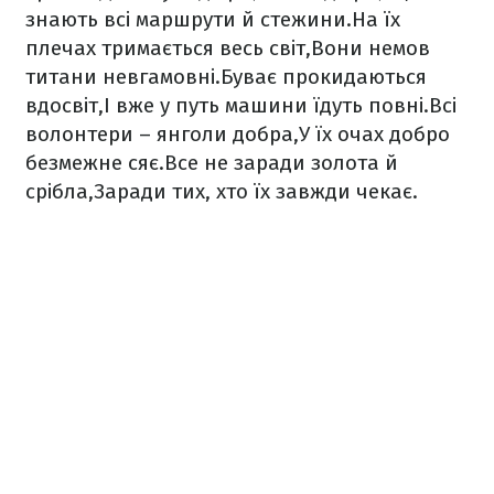
знають всі маршрути й стежини.
На їх
плечах тримається весь світ,
Вони немов
титани невгамовні.
Буває прокидаються
вдосвіт,
І вже у путь машини їдуть повні.
Всі
волонтери – янголи добра,
У їх очах добро
безмежне сяє.
Все не заради золота й
срібла,
Заради тих, хто їх завжди чекає.