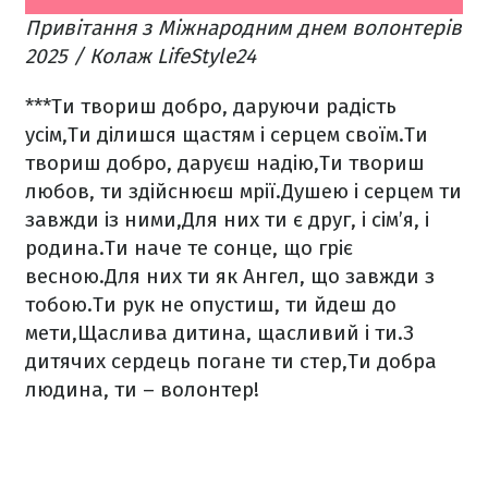
Привітання з Міжнародним днем волонтерів
2025 / Колаж LifeStyle24
***
Ти твориш добро, даруючи радість
усім,
Ти ділишся щастям і серцем своїм.
Ти
твориш добро, даруєш надію,
Ти твориш
любов, ти здійснюєш мрії.
Душею і серцем ти
завжди із ними,
Для них ти є друг, і сім’я, і
родина.
Ти наче те сонце, що гріє
весною.
Для них ти як Ангел, що завжди з
тобою.
Ти рук не опустиш, ти йдеш до
мети,
Щаслива дитина, щасливий і ти.
З
дитячих сердець погане ти стер,
Ти добра
людина, ти – волонтер!