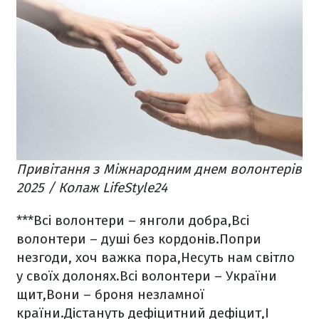
Привітання з Міжнародним днем волонтерів
2025 / Колаж LifeStyle24
***
Всі волонтери – янголи добра,
Всі
волонтери – душі без кордонів.
Попри
незгоди, хоч важка пора,
Несуть нам світло
у своїх долонях.
Всі волонтери – України
щит,
Вони – броня незламної
країни.
Дістануть дефіцитний дефіцит,
І