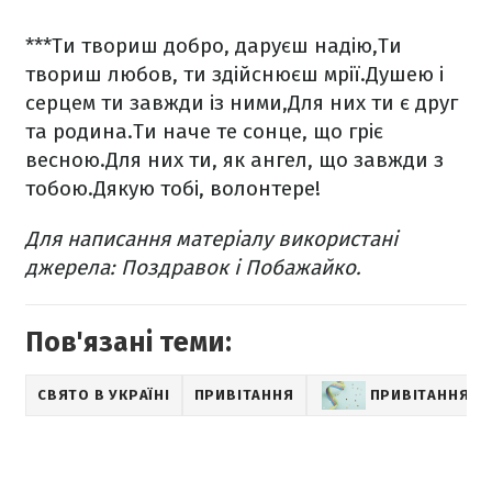
***
Ти твориш добро, даруєш надію,
Ти
твориш любов, ти здійснюєш мрії.
Душею і
серцем ти завжди із ними,
Для них ти є друг
та родина.
Ти наче те сонце, що гріє
весною.
Для них ти, як ангел, що завжди з
тобою.
Дякую тобі, волонтере!
Для написання матеріалу використані
джерела: Поздравок і Побажайко.
Пов'язані теми:
СВЯТО В УКРАЇНІ
ПРИВІТАННЯ
ПРИВІТАННЯ З 