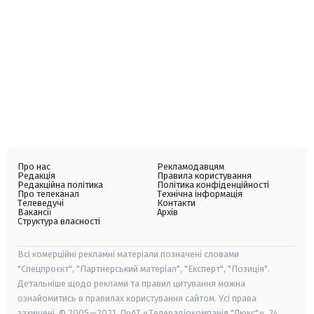
Про нас
Рекламодавцям
Редакція
Правила користування
Редакційна політика
Політика конфіденційності
Про телеканал
Технічна інформація
Телеведучі
Контакти
Вакансії
Архів
Структура власності
Всі комерційні рекламні матеріали позначені словами
"Спецпроєкт", "Партнерський матеріал", "Експерт", "Позиція".
Детальніше щодо реклами та правил цитування можна
ознайомитись в правилах користування сайтом. Усі права
захищені. © 2005—2021, ПрАТ «Телерадіокомпанія "Люкс"», 24