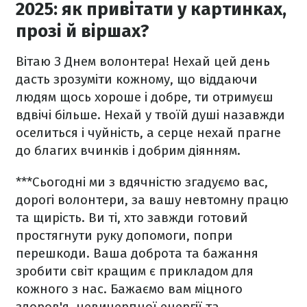
2025: як привітати у картинках,
прозі й віршах?
Вітаю З Днем волонтера! Нехай цей день
дасть зрозуміти кожному, що віддаючи
людям щось хороше і добре, ти отримуєш
вдвічі більше. Нехай у твоїй душі назавжди
оселиться і чуйність, а серце нехай прагне
до благих вчинків і добрим діянням.
***
Сьогодні ми з вдячністю згадуємо вас,
дорогі волонтери, за вашу невтомну працю
та щирість. Ви ті, хто завжди готовий
простягнути руку допомоги, попри
перешкоди. Ваша доброта та бажання
зробити світ кращим є прикладом для
кожного з нас. Бажаємо вам міцного
здоров'я, невичерпної енергії та