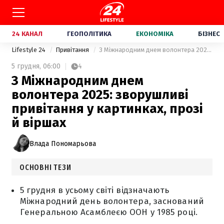
24 КАНАЛ
ГЕОПОЛІТИКА
ЕКОНОМІКА
БІЗНЕС
Lifestyle 24
Привітання
З Міжнародним днем волонтера 2025: зворушливі привітання у картинках, прозі й віршах
5 грудня,
06:00
4
З Міжнародним днем
волонтера 2025: зворушливі
привітання у картинках, прозі
й віршах
Влада Пономарьова
ОСНОВНІ ТЕЗИ
5 грудня в усьому світі відзначають
Міжнародний день волонтера, заснований
Генеральною Асамблеєю ООН у 1985 році.