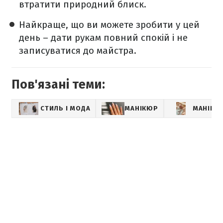
втратити природний блиск.
Найкраще, що ви можете зробити у цей
день – дати рукам повний спокій і не
записуватися до майстра.
Пов'язані теми:
СТИЛЬ І МОДА
МАНІКЮР
МАНІКЮ