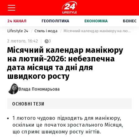
24 КАНАЛ
ГЕОПОЛІТИКА
ЕКОНОМІКА
БІЗНЕС
Lifestyle 24
Стиль і мода
Місячний календар манікюру на лютий-2026: небезпечна дата місяця та дні для швидкого росту
2 лютого,
16:42
3
Місячний календар манікюру
на лютий-2026: небезпечна
дата місяця та дні для
швидкого росту
Влада Пономарьова
ОСНОВНІ ТЕЗИ
1 лютого чудово підходить для манікюру,
оскільки це початок зростального Місяця,
що сприяє швидкому росту нігтів.