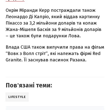
Окрім Міранди Керр постраждали також
Леонардо Ді Капріо, який віддав картинку
Пікассо за 3,2 мільйони доларів та колаж
Жана-Мішеля Баскія за 9 мільйонів доларів
– це також були подарунки Лова.
Влада США також вилучили права на фільм
“Вовк з Волл стріт”, які належать фірмі Red
Granite. Її заснував пасинок Разака.
Повʼязані теми:
LIFESTYLE