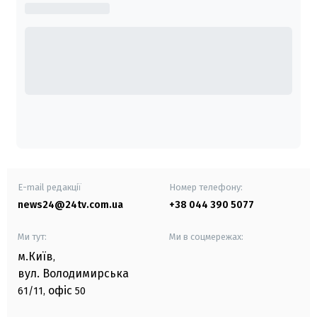
E-mail редакції
Номер телефону:
news24@24tv.com.ua
+38 044 390 5077
Ми тут:
Ми в соцмережах:
м.Київ
,
вул. Володимирська
офіс
61/11,
50