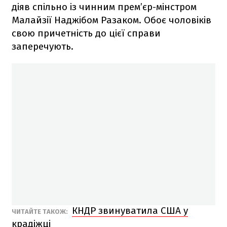
діяв спільно із чинним прем’єр-мінстром
Малайзії Наджібом Разаком. Обоє чоловіків
свою причетність до цієї справи
заперечують.
КНДР звинуватила США у
ЧИТАЙТЕ ТАКОЖ:
крадіжці