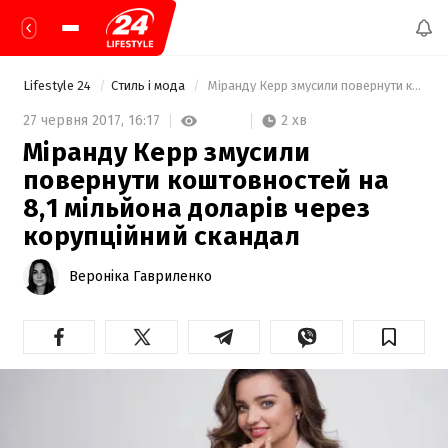
Lifestyle 24
Стиль і мода
 Міранду Керр змусили повернути коштовностей на 8,1 мільйона доларів через корупційний скандал 
2 хв
27 червня 2017,
16:17
Міранду Керр змусили
повернути коштовностей на
8,1 мільйона доларів через
корупційний скандал
Вероніка Гавриленко