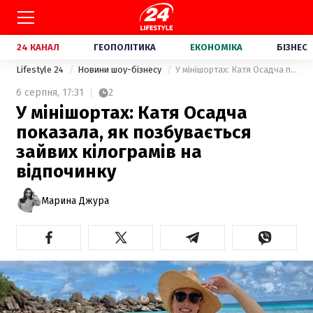
24 КАНАЛ
ГЕОПОЛІТИКА
ЕКОНОМІКА
БІЗНЕС
Lifestyle 24
Новини шоу-бізнесу
У мінішортах: Катя Осадча показала, як позбувається зайвих кілограмів на відпочинку
6 серпня,
17:31
2
У мінішортах: Катя Осадча
показала, як позбувається
зайвих кілограмів на
відпочинку
Марина Джура