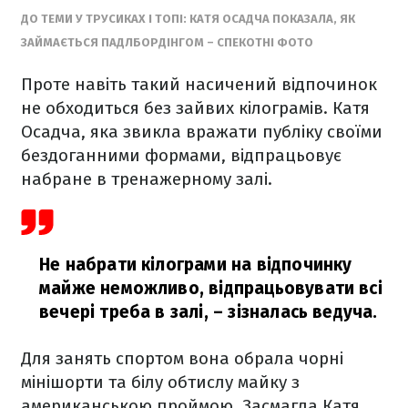
ДО ТЕМИ У ТРУСИКАХ І ТОПІ: КАТЯ ОСАДЧА ПОКАЗАЛА, ЯК
ЗАЙМАЄТЬСЯ ПАДЛБОРДІНГОМ – СПЕКОТНІ ФОТО
Проте навіть такий насичений відпочинок
не обходиться без зайвих кілограмів. Катя
Осадча, яка звикла вражати публіку своїми
бездоганними формами, відпрацьовує
набране в тренажерному залі.
Не набрати кілограми на відпочинку
майже неможливо, відпрацьовувати всі
вечері треба в залі,
– зізналась ведуча.
Для занять спортом вона обрала чорні
мінішорти та білу обтислу майку з
американською проймою. Засмагла Катя