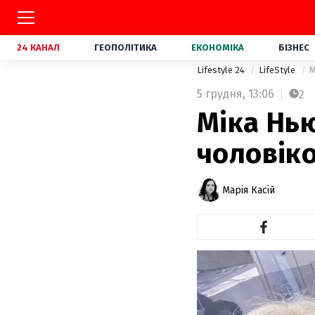
24 КАНАЛ
ГЕОПОЛІТИКА
ЕКОНОМІКА
БІЗНЕС
Lifestyle 24
LifeStyle
М
5 грудня,
13:06
2
Міка Нью
чоловіко
Марія Касій