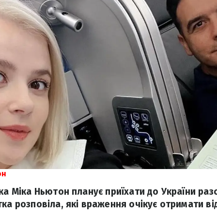
он
ка Міка Ньютон планує приїхати до України разо
ка розповіла, які враження очікує отримати від