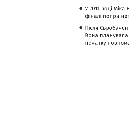
У 2011 році Міка
фіналі попри не
Після Євробачен
Вона планувала ж
початку повнома