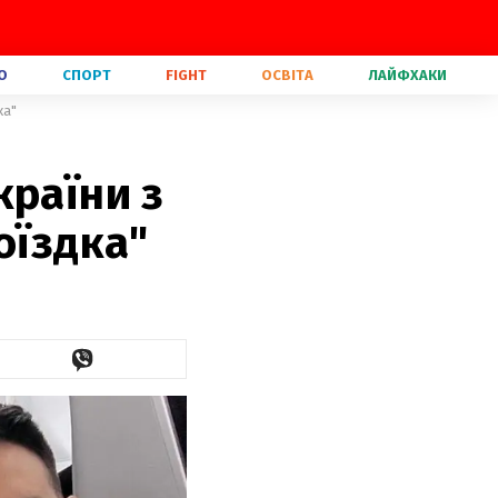
О
СПОРТ
FIGHT
ОСВІТА
ЛАЙФХАКИ
ка"
країни з
оїздка"