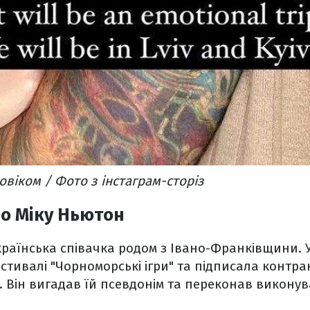
овіком / Фото з інстаграм-сторіз
о Міку Ньютон
країнська співачка родом з Івано-Франківщини. У
стивалі "Чорноморські ігри" та підписала контр
 Він вигадав їй псевдонім та переконав виконува