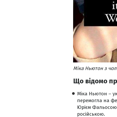
Міка Ньютон з чол
Що відомо пр
Міка Ньютон – у
перемогла на фе
Юрієм Фальосою.
російською.