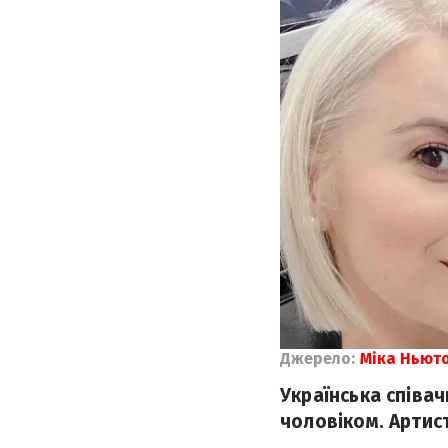
Джерело:
Міка Ньют
Українська співач
чоловіком. Артист