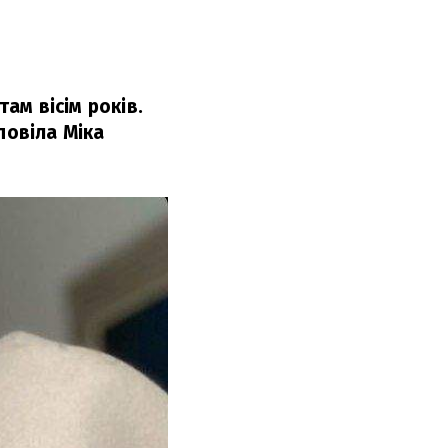
там вісім років.
повіла Міка