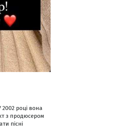
 2002 році вона
акт з продюсером
ти пісні