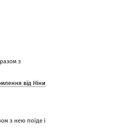
разом з
омлення від Ніни
ом з нею поїде і