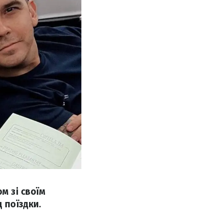
м зі своїм
 поїздки.