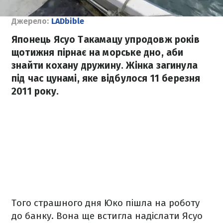
Джерело:
LADbible
Японець Ясуо Такамацу упродовж років
щотижня пірнає на морське дно, аби
знайти кохану дружину. Жінка загинула
під час цунамі, яке відбулося 11 березня
2011 року.
Того страшного дня Юко пішла на роботу
до банку. Вона ще встигла надіслати Ясуо