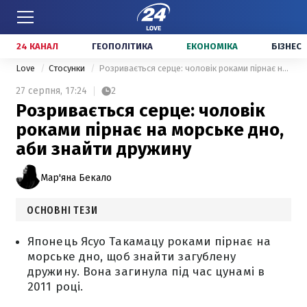
24 КАНАЛ
ГЕОПОЛІТИКА
ЕКОНОМІКА
БІЗНЕС
Love
Стосунки
Розривається серце: чоловік роками пірнає на морське дно, аби знайти дружину
27 серпня,
17:24
2
Розривається серце: чоловік
роками пірнає на морське дно,
аби знайти дружину
Мар'яна Бекало
ОСНОВНІ ТЕЗИ
Японець Ясуо Такамацу роками пірнає на
морське дно, щоб знайти загублену
дружину. Вона загинула під час цунамі в
2011 році.