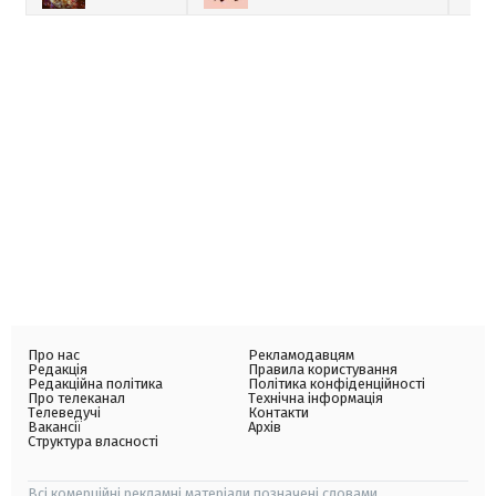
Про нас
Рекламодавцям
Редакція
Правила користування
Редакційна політика
Політика конфіденційності
Про телеканал
Технічна інформація
Телеведучі
Контакти
Вакансії
Архів
Структура власності
Всі комерційні рекламні матеріали позначені словами