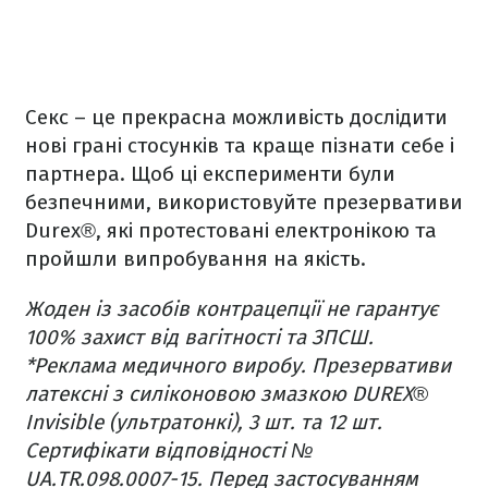
Секс – це прекрасна можливість дослідити
нові грані стосунків та краще пізнати себе і
партнера. Щоб ці експерименти були
безпечними, використовуйте презервативи
Durex®, які протестовані електронікою та
пройшли випробування на якість.
Жоден із засобів контрацепції не гарантує
100% захист від вагітності та ЗПСШ.
*Реклама медичного виробу. Презервативи
латексні з силіконовою змазкою DUREX®
Invisible (ультратонкі), 3 шт. та 12 шт.
Сертифікати відповідності №
UA.TR.098.0007-15. Перед застосуванням