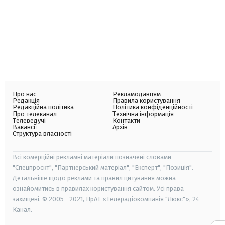
Про нас
Рекламодавцям
Редакція
Правила користування
Редакційна політика
Політика конфіденційності
Про телеканал
Технічна інформація
Телеведучі
Контакти
Вакансії
Архів
Структура власності
Всі комерційні рекламні матеріали позначені словами
"Спецпроєкт", "Партнерський матеріал", "Експерт", "Позиція".
Детальніше щодо реклами та правил цитування можна
ознайомитись в правилах користування сайтом. Усі права
захищені. © 2005—2021, ПрАТ «Телерадіокомпанія "Люкс"», 24
Канал.