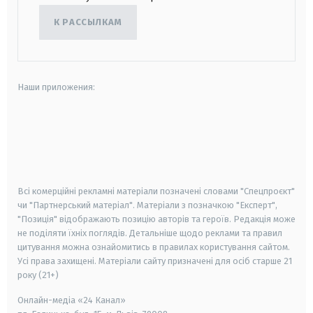
К РАССЫЛКАМ
Наши приложения:
android
apple
smart tv
samsung smart tv
Всі комерційні рекламні матеріали позначені словами "Спецпроєкт"
чи "Партнерський матеріал". Матеріали з позначкою "Експерт",
"Позиція" відображають позицію авторів та героїв. Редакція може
не поділяти їхніх поглядів. Детальніше щодо реклами та правил
цитування можна ознайомитись в правилах користування сайтом.
Усі права захищені.
Матеріали сайту призначені для осіб старше
21
року (21+)
Онлайн-медіа «24 Канал»