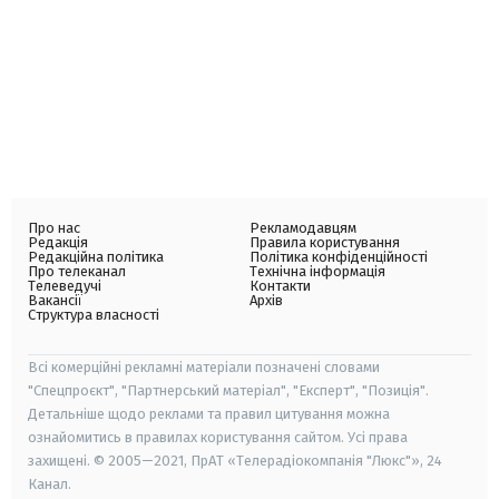
Про нас
Рекламодавцям
Редакція
Правила користування
Редакційна політика
Політика конфіденційності
Про телеканал
Технічна інформація
Телеведучі
Контакти
Вакансії
Архів
Структура власності
Всі комерційні рекламні матеріали позначені словами
"Спецпроєкт", "Партнерський матеріал", "Експерт", "Позиція".
Детальніше щодо реклами та правил цитування можна
ознайомитись в правилах користування сайтом. Усі права
захищені. © 2005—2021, ПрАТ «Телерадіокомпанія "Люкс"», 24
Канал.