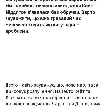
сім'ї неабияк перелякалися, коли Кейт
Міддлтон з'явилася без обручки. Варто
зауважити, що вже тривалий час
мережею ходять чутки: у пари –
проблеми.
Дехто навіть зауважує, що, можливо, пара
приховує розлучення. Начебто Кейт та
Вільям не хочуть повторення зі скандалом
навколо розлучення Чарльза й Діани, тому