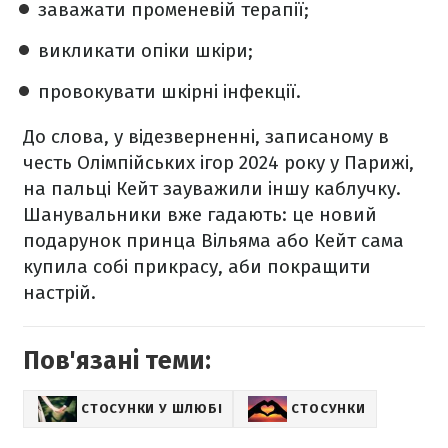
заважати променевій терапії;
викликати опіки шкіри;
провокувати шкірні інфекції.
До слова, у відезверненні, записаному в
честь Олімпійських ігор 2024 року у Парижі,
на пальці Кейт зауважили іншу каблучку.
Шанувальники вже гадають: це новий
подарунок принца Вільяма або Кейт сама
купила собі прикрасу, аби покращити
настрій.
Пов'язані теми:
СТОСУНКИ У ШЛЮБІ
СТОСУНКИ