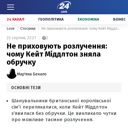
24 КАНАЛ
ГЕОПОЛІТИКА
ЕКОНОМІКА
БІЗНЕС
Love
Стосунки
Не приховують розлучення: чому Кейт Міддлтон зняла обручку
22 серпня,
22:21
2
Не приховують розлучення:
чому Кейт Міддлтон зняла
обручку
Мар'яна Бекало
ОСНОВНІ ТЕЗИ
Шанувальники британської королівської
сім'ї перелякалися, коли Кейт Міддлтон
з'явилася без обручки. Це викликало чутки
про можливе таємне розлучення.