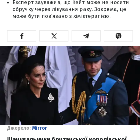
Експерт зауважив, що Кейт може не носити
обручку через лікування раку. Зокрема, це
може бути пов'язано з хімієтерапією.
Джерело:
Mirror
Шанувальники британської королівської