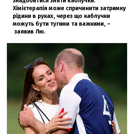
знадобитися зняти каблучки.
Хімієтерапія може спричинити затримку
рідини в руках, через що каблучки
можуть бути тугими та важкими,
–
заявив Лю.