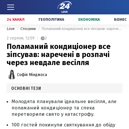
24 КАНАЛ
ГЕОПОЛІТИКА
ЕКОНОМІКА
БІЗНЕС
Love
Стосунки
Поламаний кондиціонер все зіпсував: наречені в розпачі через невдале весілля
2 серпня,
12:59
2
Поламаний кондиціонер все
зіпсував: наречені в розпачі
через невдале весілля
Софія Мінджоса
ОСНОВНІ ТЕЗИ
Молодята планували ідеальне весілля, але
поламаний кондиціонер та спека
перетворили свято у катастрофу.
100 гостей покинули святкування до обіду