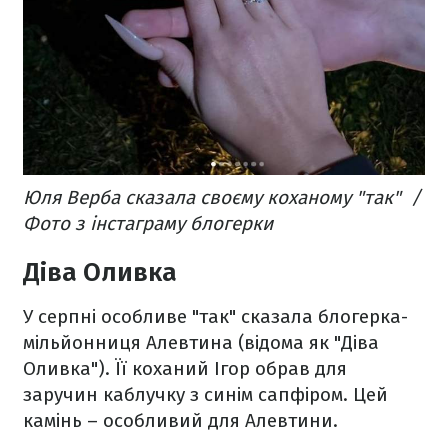
Юля Верба сказала своєму коханому "так" /
Фото з інстаграму блогерки
Діва Оливка
У серпні особливе "так" сказала блогерка-
мільйонниця Алевтина (відома як "Діва
Оливка"). Її коханий Ігор обрав для
заручин каблучку з синім сапфіром. Цей
камінь – особливий для Алевтини.