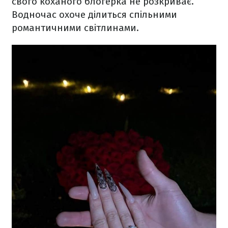
свого коханого блогерка не розкриває.
Водночас охоче ділиться спільними
романтичними світлинами.