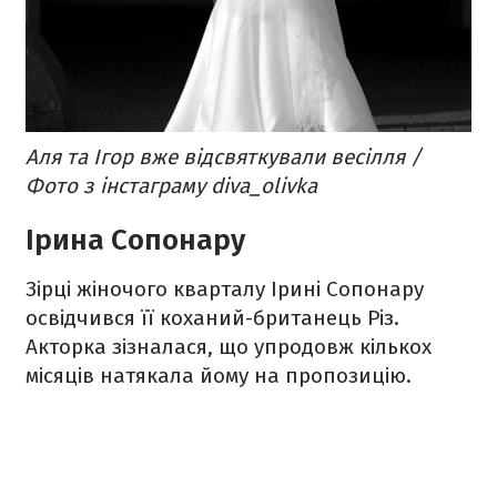
Аля та Ігор вже відсвяткували весілля /
Фото з інстаграму diva_olivka
Ірина Сопонару
Зірці жіночого кварталу Ірині Сопонару
освідчився її коханий-британець Різ.
Акторка зізналася, що упродовж кількох
місяців натякала йому на пропозицію.