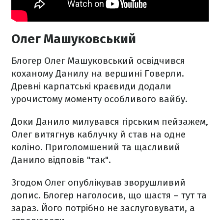
Олег Машуковський
Блогер Олег Машуковський освідчився
коханому Данилу на вершині Говерли.
Древні карпатські краєвиди додали
урочистому моменту особливого вайбу.
Доки Данило милувався гірським пейзажем,
Олег витягнув каблучку й став на одне
коліно. Приголомшений та щасливий
Данило відповів "так".
Згодом Олег опублікував зворушливий
допис. Блогер наголосив, що щастя – тут та
зараз. Його потрібно не заслуговувати, а