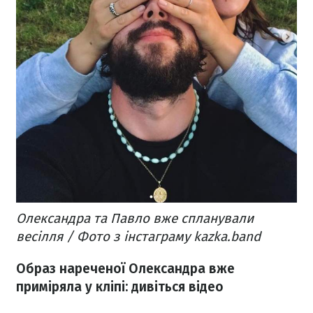
Олександра та Павло вже спланували
весілля / Фото з інстаграму kazka.band
Образ нареченої Олександра вже
приміряла у кліпі: дивіться відео