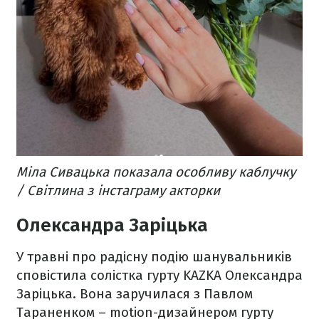
Міла Сивацька показала особливу каблучку
/ Світлина з інстаграму акторки
Олександра Заріцька
У травні про радісну подію шанувальників
сповістила солістка гурту KAZKA Олександра
Заріцька. Вона заручилася з Павлом
Тараненком – motion-дизайнером гурту