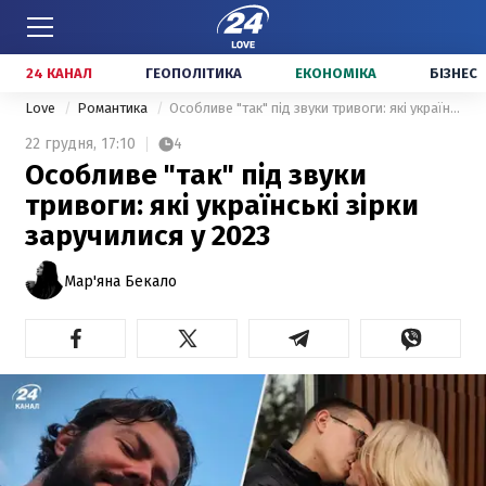
24 КАНАЛ
ГЕОПОЛІТИКА
ЕКОНОМІКА
БІЗНЕС
Love
Романтика
Особливе "так" під звуки тривоги: які українські зірки заручилися у 2023
22 грудня,
17:10
4
Особливе "так" під звуки
тривоги: які українські зірки
заручилися у 2023
Мар'яна Бекало