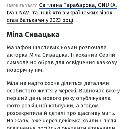
Світлана Тарабарова, ONUKA,
ЗВЕРНІТЬ УВАГУ
Ivan NAVI та інші: хто з українських зірок
став батьками у 2023 році
Міла Сивацька
Марафон щасливих новин розпочала
акторка Міла Сивацька. Її коханий Сергій
символічно обрав для освідчення казкову
новорічну ніч.
Міла не надто охоче ділиться деталями
особистого життя у мережі. Водночас вже у
перший день нового року опублікувала
фото розкішної каблучки, а згодом
розсекретила й деталі про щасливу мить.
На жаль, вже через декілька хвилин після
освідчення російські окупанти атакували