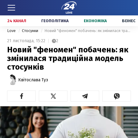
24 КАНАЛ
ГЕОПОЛІТИКА
ЕКОНОМІКА
БІЗНЕС
Love
Стосунки
Новий "феномен" побачень: як змінилася традиційна модель стосунків
21 листопада,
15:22
2
Новий "феномен" побачень: як
змінилася традиційна модель
стосунків
Квітослава Туз