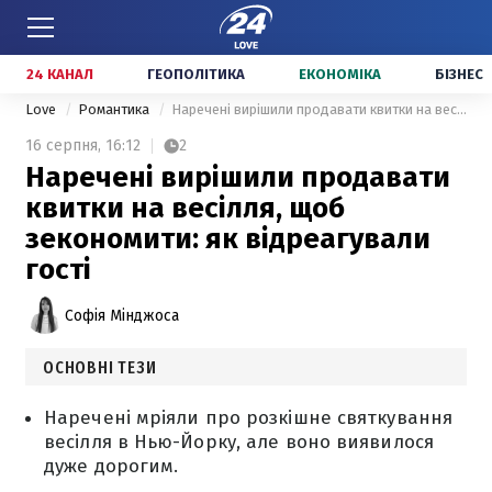
24 КАНАЛ
ГЕОПОЛІТИКА
ЕКОНОМІКА
БІЗНЕС
Love
Романтика
Наречені вирішили продавати квитки на весілля, щоб зекономити: як відреагували гості
16 серпня,
16:12
2
Наречені вирішили продавати
квитки на весілля, щоб
зекономити: як відреагували
гості
Софія Мінджоса
ОСНОВНІ ТЕЗИ
Наречені мріяли про розкішне святкування
весілля в Нью-Йорку, але воно виявилося
дуже дорогим.