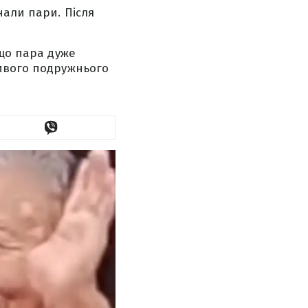
нали пари. Після
 що пара дуже
ливого подружнього