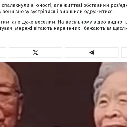
 спалахнули в юності, але життєві обставини роз'єд
 вони знову зустрілися і вирішили одружитися.
стим, але дуже веселим. На весільному відео видно,
тувачі мережі вітають наречених і бажають їм щас