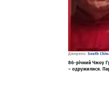
Джерело:
South Chin
86-річний Чжоу Г
– одружилися. Па