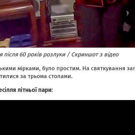
я після 60 років розлуки / Скриншот з відео
ськими мірками, було простим. На святкування з
істилися за трьома столами.
есілля літньої пари: