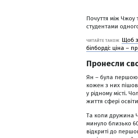
Почуття між Чжоу 
студентами одного
Щоб з
ЧИТАЙТЕ ТАКОЖ
білборді: ціна – п
Пронесли сво
Ян – була першою 
кожен з них пішов
у рідному місті. 
життя сфері освіти
Та коли дружина Ч
минуло близько 60 
відкриті до першо