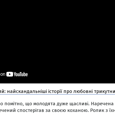
ий: найскандальніші історії про любовні трикут
ео помітно, що молодята дуже щасливі. Наречена
чений спостерігав за своєю коханою. Ролик з їх