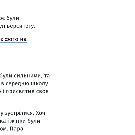
оє були
ніверситету.
оє фото на
 були сильними, та
рив середню школу
 і присвятив своє
 зустрілися. Хоч
ка і жінки були
зом. Пара