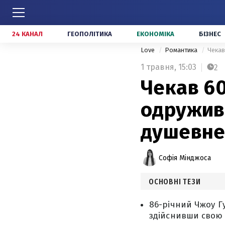
24 КАНАЛ
ГЕОПОЛІТИКА
ЕКОНОМІКА
БІЗНЕС
Love
Романтика
Чекав
1 травня,
15:03
2
Чекав 60
одруживс
душевне
Софія Мінджоса
ОСНОВНІ ТЕЗИ
86-річний Чжоу Гу
здійснивши свою