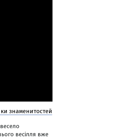
ники знаменитостей
 весело
нього весілля вже