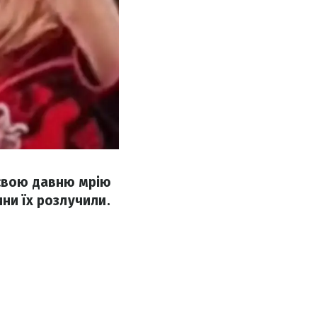
 свою давню мрію
ни їх розлучили.