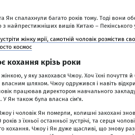
та Ян спалахнули багато років тому. Тоді вони об
 з найпрестижніших вишів Китаю – Пекінського у
устріти жінку мрії, самотній чоловік розмістив св
росто космос
є кохання крізь роки
жінкою, у яку закохався Чжоу. Хоч їхні почуття й
 власним шляхом. Чжоу одружився і навіть відк
Чоловік працював директором навчального закладу
. У Ян також була власна сім'я.
жоу і чоловік Ян померли, колишні закохані знову
років з їхньої останньої зустрічі, та серця чолові
го кохання. Чжоу і Ян дуже щасливі, що знову ра