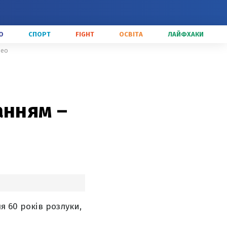
О
СПОРТ
FIGHT
ОСВІТА
ЛАЙФХАКИ
део
анням –
я 60 років розлуки,