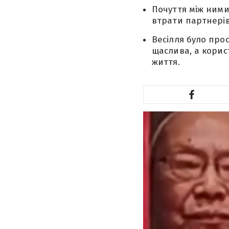
Почуття між ними
втрати партнерів
Весілля було про
щаслива, а корис
життя.