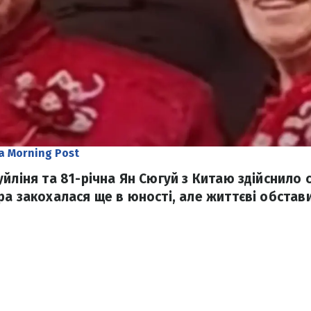
a Morning Post
уйліня та 81-річна Ян Сюгуй з Китаю здійснило
ра закохалася ще в юності, але життєві обстави