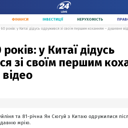
ФІНАНСИ
ІНВЕСТИЦІЇ
НЕРУХОМІСТЬ
ПРАВ
 60 років: у Китаї дідусь одружився зі своїм першим коханням – душевне ві
 років: у Китаї дідусь
я зі своїм першим кох
 відео
йліня та 81-річна Ян Сюгуй з Китаю одружилися післ
 давню мрію.