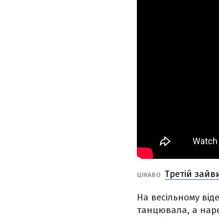
Третій зайв
ЦІКАВО
На весільному від
танцювала, а наре