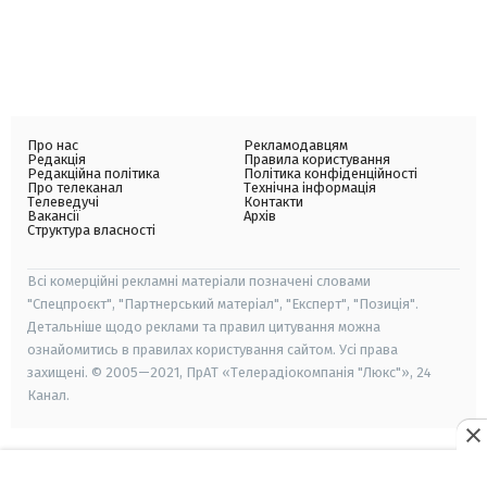
Про нас
Рекламодавцям
Редакція
Правила користування
Редакційна політика
Політика конфіденційності
Про телеканал
Технічна інформація
Телеведучі
Контакти
Вакансії
Архів
Структура власності
Всі комерційні рекламні матеріали позначені словами
"Спецпроєкт", "Партнерський матеріал", "Експерт", "Позиція".
Детальніше щодо реклами та правил цитування можна
ознайомитись в правилах користування сайтом. Усі права
захищені. © 2005—2021, ПрАТ «Телерадіокомпанія "Люкс"», 24
Канал.