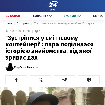
24 КАНАЛ
ГЕОПОЛІТИКА
ЕКОНОМІКА
БІЗНЕС
Love
Стосунки
"Зустрілися у сміттєвому контейнері": пара поділилася історією знайомства, від якої зриває дах
17 лютого,
11:20
2
"Зустрілися у сміттєвому
контейнері": пара поділилася
історією знайомства, від якої
зриває дах
Мар'яна Бекало