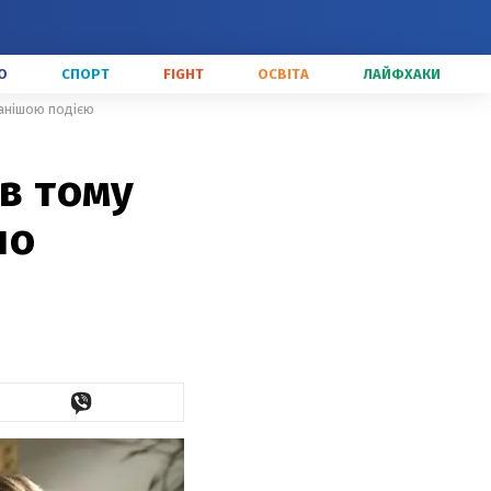
О
СПОРТ
FIGHT
ОСВІТА
ЛАЙФХАКИ
ванішою подією
ів тому
ло