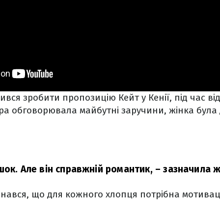
ився зробити пропозицію Кейт у Кенії, під час ві
ара обговорювала майбутні заручини, жінка була
шок. Але він справжній романтик,
– зазначила ж
ізнався, що для кожного хлопця потрібна мотивац