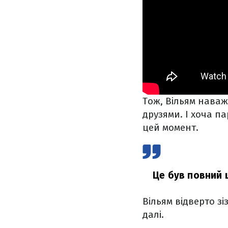
Тож, Вільям наваж
друзями. І хоча п
цей момент.
Це був повний 
Вільям відверто з
далі.