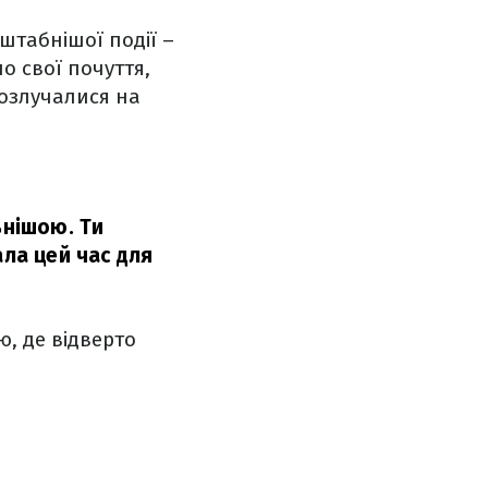
штабнішої події –
о свої почуття,
розлучалися на
ьнішою. Ти
ала цей час для
ю, де відверто