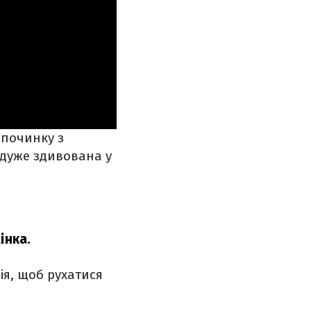
дпочинку з
 дуже здивована у
інка.
ія, щоб рухатися