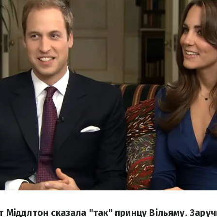
т Міддлтон сказала "так" принцу Вільяму. Зару