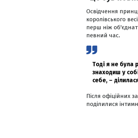
Освідчення принца
королівського вес
перш ніж об'єднат
певний час.
Тоді я не була
знаходиш у собі
себе,
– ділилася
Після офіційних з
поділилися інтим