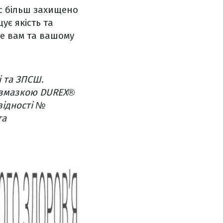
ас більш захищено
є якість та
ме вам та вашому
і та ЗПСШ.
ю змазкою DUREX®
овідності №
та