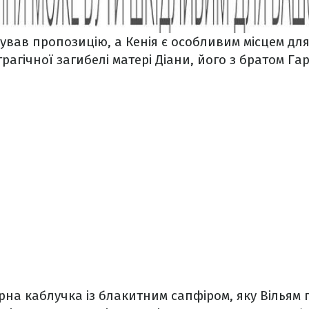
ував пропозицію, а Кенія є особливим місцем дл
трагічної загибелі матері Діани, його з братом Га
рна каблучка із блакитним сапфіром, яку Вільям 