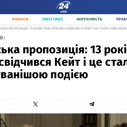
ФІНАНСИ
ІНВЕСТИЦІЇ
НЕРУХОМІСТЬ
ПРАВ
ська пропозиція: 13 років тому Вільям освідчився Кейт і це стало найочіку
3
ька пропозиція: 13 рок
свідчився Кейт і це ста
уванішою подією