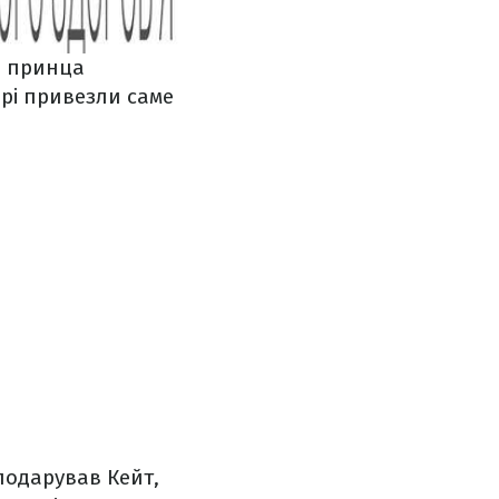
я принца
ррі привезли саме
подарував Кейт,