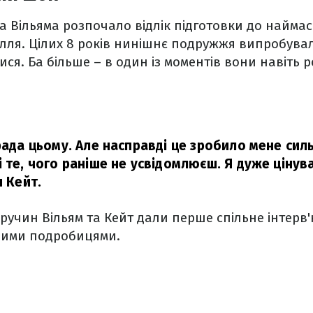
 Вільяма розпочало відлік підготовки до наймас
ілля. Цілих 8 років нинішнє подружжя випробувал
ися. Ба більше – в один із моментів вони навіть 
 рада цьому. Але насправді це зробило мене сил
 те, чого раніше не усвідомлюєш. Я дуже цінув
 Кейт.
аручин Вільям та Кейт дали перше спільне інтерв'
ними подробицями.