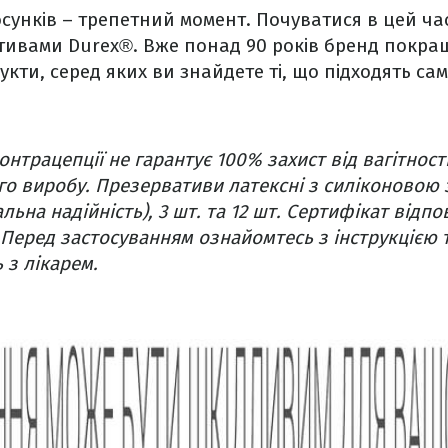
сунків – трепетний момент. Почуватися в цей ч
ивами Durex®. Вже понад 90 років бренд покращу
укти, серед яких ви знайдете ті, що підходять са
онтрацепції не гарантує 100% захист від вагітност
го виробу. Презервативи латексні з силіконово
альна надійність), 3 шт. та 12 шт. Сертифікат відп
. Перед застосуванням ознайомтесь з інструкцією 
 з лікарем.