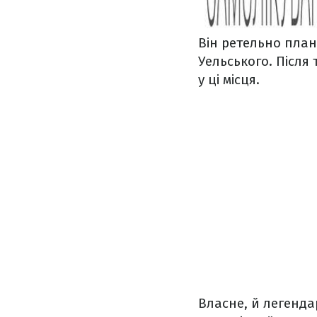
Він ретельно план
Уельського. Після 
у ці місця.
Власне, й легенда