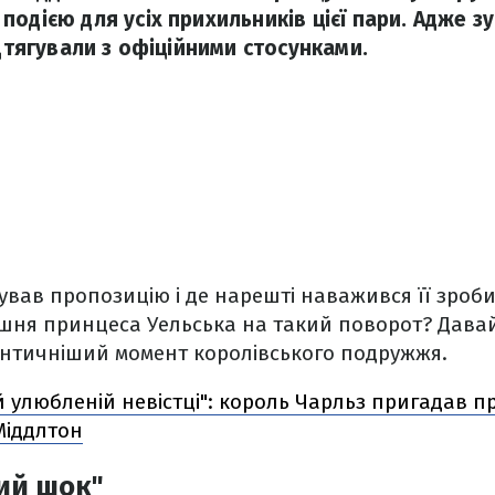
одією для усіх прихильників цієї пари. Адже з
ідтягували з офіційними стосунками.
гував пропозицію і де нарешті наважився її зроби
ішня принцеса Уельська на такий поворот? Дава
нтичніший момент королівського подружжя.
й улюбленій невістці": король Чарльз пригадав 
Міддлтон
ий шок"