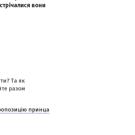
устрічалися вони
ти? Та як
йте разом
пропозицію принца