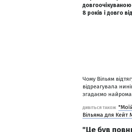
довгоочікуваною п
8 років і довго в
Чому Вільям відтя
відреагувала нин
згадаємо найрома
"Мої
ДИВІТЬСЯ ТАКОЖ
Вільяма для Кейт 
"Це був повн