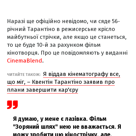
Наразі ще офіційно невідомо, чи сяде 56-
річний Тарантіно в режисерське крісло
майбутньої стрічки, але якщо це станеться,
то це буде 10-й за рахунком фільм
кінотворця. Про це повідомляють у виданні
CinemaBlend
.
Я віддав кінематографу все,
ЧИТАЙТЕ ТАКОЖ:
що міг, – Квентін Тарантіно заявив про
плани завершити кар'єру
Я думаю, у мене є лазівка. Фільм
"Зоряний шлях" нею не вважається. Я
можу зробити цю кінострічку, але,