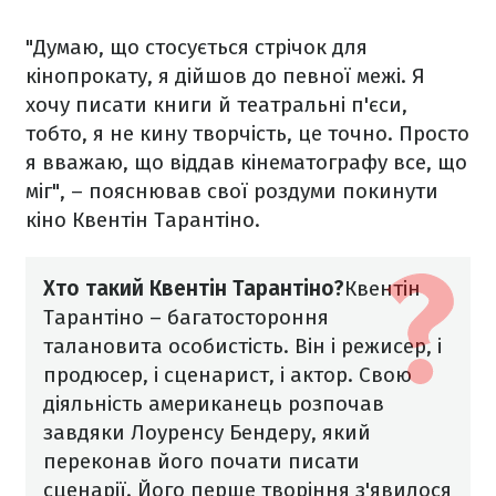
"Думаю, що стосується стрічок для
кінопрокату, я дійшов до певної межі. Я
хочу писати книги й театральні п'єси,
тобто, я не кину творчість, це точно. Просто
я вважаю, що віддав кінематографу все, що
міг", – пояснював свої роздуми покинути
кіно Квентін Тарантіно.
Хто такий Квентін Тарантіно?
Квентін
Тарантіно – багатостороння
талановита особистість. Він і режисер, і
продюсер, і сценарист, і актор. Свою
діяльність американець розпочав
завдяки Лоуренсу Бендеру, який
переконав його почати писати
сценарії. Його перше творіння з'явилося