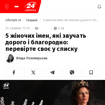
Lifestyle 24
Традиції
 5 жіночих імен, які звучать дорого і благородно: перевірте своє у списку 
3 хв
24 травня,
11:14
5 жіночих імен, які звучать
дорого і благородно:
перевірте своє у списку
Влада Пономарьова