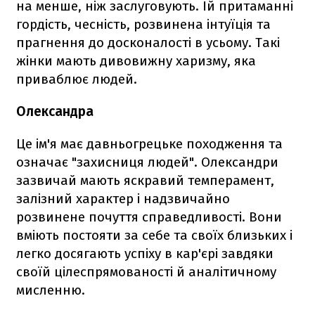
на менше, ніж заслуговують. Їй притаманні
гордість, чесність, розвинена інтуїція та
прагнення до досконалості в усьому. Такі
жінки мають дивовижну харизму, яка
приваблює людей.
Олександра
Це ім'я має давньогрецьке походження та
означає "захисниця людей". Олександри
зазвичай мають яскравий темперамент,
залізний характер і надзвичайно
розвинене почуття справедливості. Вони
вміють постояти за себе та своїх близьких і
легко досягають успіху в кар'єрі завдяки
своїй цілеспрямованості й аналітичному
мисленню.