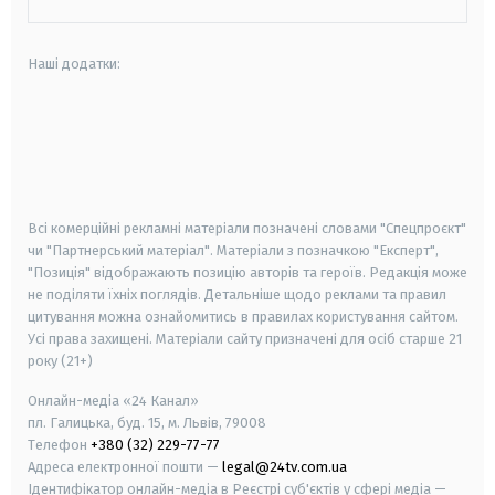
Наші додатки:
android
apple
smart tv
samsung smart tv
Всі комерційні рекламні матеріали позначені словами "Спецпроєкт"
чи "Партнерський матеріал". Матеріали з позначкою "Експерт",
"Позиція" відображають позицію авторів та героїв. Редакція може
не поділяти їхніх поглядів. Детальніше щодо реклами та правил
цитування можна ознайомитись в правилах користування сайтом.
Усі права захищені.
Матеріали сайту призначені для осіб старше
21
року (21+)
Онлайн-медіа «24 Канал»
пл. Галицька, буд. 15, м. Львів, 79008
Телефон
+380 (32) 229-77-77
Адреса електронної пошти —
legal@24tv.com.ua
Ідентифікатор онлайн-медіа в Реєстрі суб'єктів у сфері медіа —