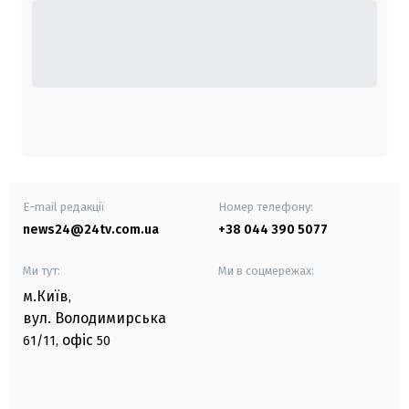
E-mail редакції
Номер телефону:
news24@24tv.com.ua
+38 044 390 5077
Ми тут:
Ми в соцмережах:
м.Київ
,
вул. Володимирська
офіс
61/11,
50