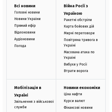
Всі новини
Війна Росії з
Головні новини
Україною
Новини України
Ракетні обстріли
Прямий ефір
Карта бойових дій
Відеоновини
Мирні переговори
Аудіоновини
Повітряна тривога в
Україні
Погода
Масована атака по
Україні
Вибухи у Росії
Втрати ворога
Мобілізація в
Новини економіки
Ціна нафти
Україні
Курси валют
Звільнення з військової
служби
Фінансові новини