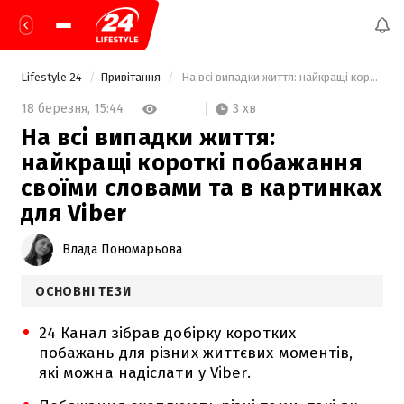
Lifestyle 24
Привітання
 На всі випадки життя: найкращі короткі побажання своїми словами та в картинках для Viber 
3 хв
18 березня,
15:44
На всі випадки життя:
найкращі короткі побажання
своїми словами та в картинках
для Viber
Влада Пономарьова
ОСНОВНІ ТЕЗИ
24 Канал зібрав добірку коротких
побажань для різних життєвих моментів,
які можна надіслати у Viber.