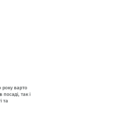
о року варто
посаді, так і
і та