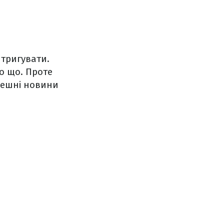
нтригувати.
о що. Проте
йдешні новини