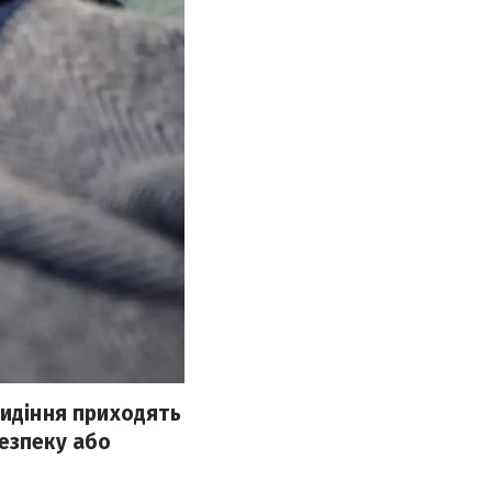
видіння приходять
безпеку або