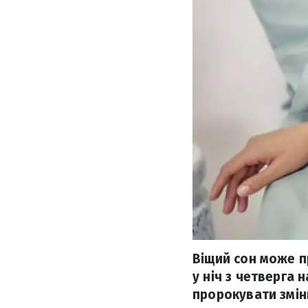
Віщий сон може п
у ніч з четверга
пророкувати зміни