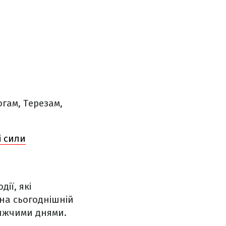
гам, Терезам,
і сили
ії, які
 на сьогоднішній
ближчими днями.