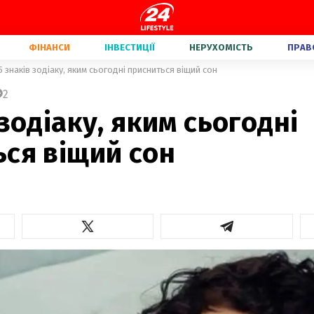
ФІНАНСИ
ІНВЕСТИЦІЇ
НЕРУХОМІСТЬ
ПРАВ
5 знаків зодіаку, яким сьогодні присниться віщий сон
2
 зодіаку, яким сьогодні
ся віщий сон