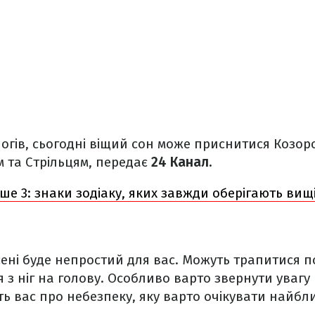
огів, сьогодні віщий сон може приснитися Козоро
 та Стрільцям, передає
24 Канал.
ше 3: знаки зодіаку, яких завжди оберігають вищ
ені буде непростий для вас. Можуть трапитися под
 з ніг на голову. Особливо варто звернути увагу
ть вас про небезпеку, яку варто очікувати най