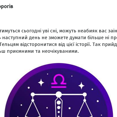
орогів
атимуться сьогодні уві сні, можуть неабияк вас заі
ь наступний день не зможете думати більше ні пр
Тельцям відсторонитися від цієї історії. Так при
ільш приємними та неочікуваними.