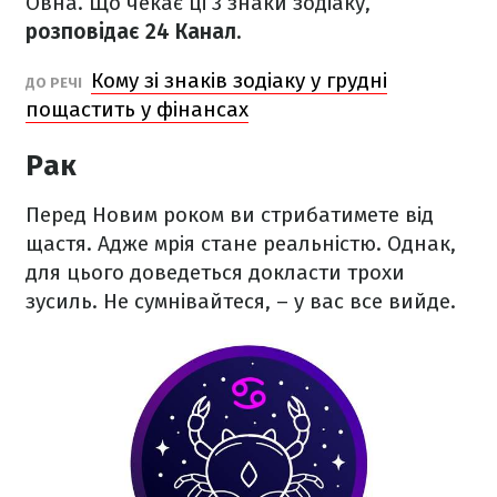
Овна. Що чекає ці 3 знаки зодіаку,
розповідає 24 Канал.
Кому зі знаків зодіаку у грудні
ДО РЕЧІ
пощастить у фінансах
Рак
Перед Новим роком ви стрибатимете від
щастя. Адже мрія стане реальністю. Однак,
для цього доведеться докласти трохи
зусиль. Не сумнівайтеся, – у вас все вийде.