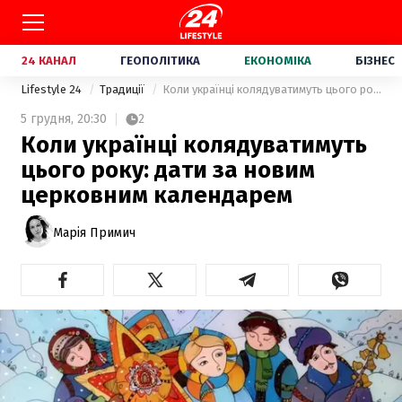
24 КАНАЛ
ГЕОПОЛІТИКА
ЕКОНОМІКА
БІЗНЕС
Lifestyle 24
Традиції
Коли українці колядуватимуть цього року: дати за новим церковним календарем
5 грудня,
20:30
2
Коли українці колядуватимуть
цього року: дати за новим
церковним календарем
Марія Примич