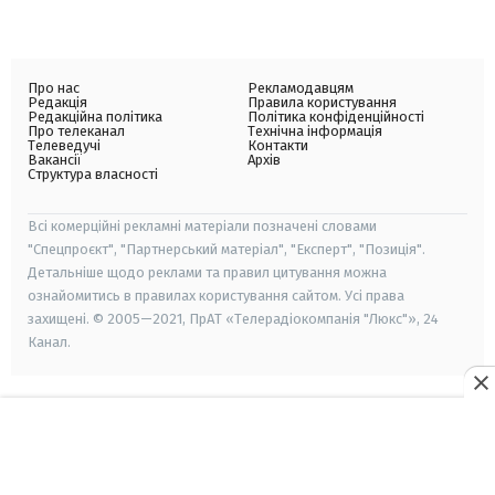
Про нас
Рекламодавцям
Редакція
Правила користування
Редакційна політика
Політика конфіденційності
Про телеканал
Технічна інформація
Телеведучі
Контакти
Вакансії
Архів
Структура власності
Всі комерційні рекламні матеріали позначені словами
"Спецпроєкт", "Партнерський матеріал", "Експерт", "Позиція".
Детальніше щодо реклами та правил цитування можна
ознайомитись в правилах користування сайтом. Усі права
захищені. © 2005—2021, ПрАТ «Телерадіокомпанія "Люкс"», 24
Канал.