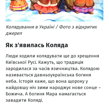
Колядування в Україні / Фото з відкритих
джерел
Як з'явилась Коляда
Люди ходили колядувати ще до хрещення
Київської Русі. Кажуть, що традиція
зародилася за часів язичництва. Колядою
називається давньоукраїнська богиня
неба. Історія каже, що вона щороку у
найдовшу ніч зими народжує нове сонце –
Божича. А богиня Мара намагається
завадити Коляді.