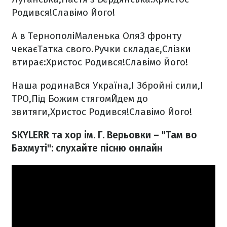
Родився!
Славімо Його!
А в Тернополі
Маленька Оля
З фронту
чекає
Татка свого.
Ручки складає,
Слізки
втирає:
Христос Родився!
Славімо Його!
Наша родина
Вся Україна,
І Збройні сили,
І
ТРО,
Під Божим стягом
Йдем до
звитяги,
Христос Родився!
Славімо Його!
SKYLERR та хор ім. Г. Верьовки – "Там во
Бахмуті": слухайте пісню онлайн