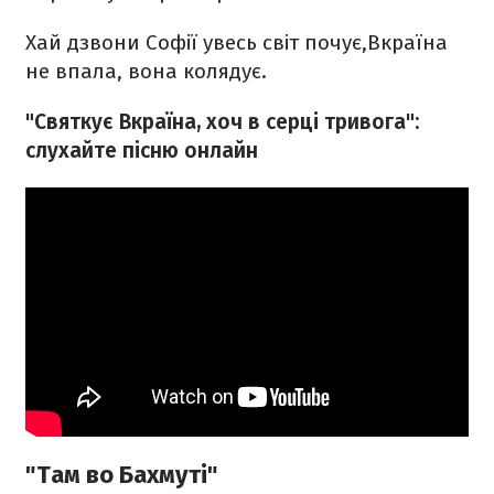
Хай дзвони Софії увесь світ почує,
Вкраїна
не впала, вона колядує.
"Святкує Вкраїна, хоч в серці тривога":
слухайте пісню онлайн
"Там во Бахмуті"