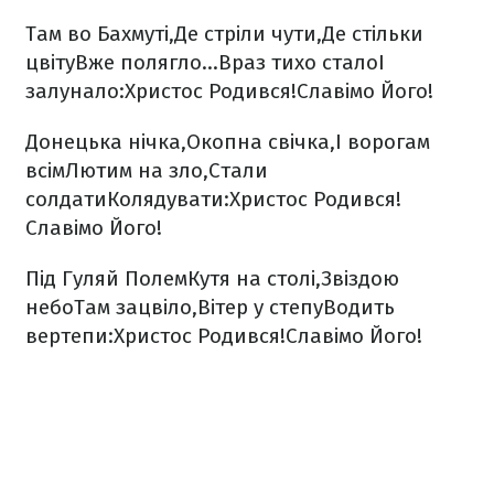
Там во Бахмуті,
Де стріли чути,
Де стільки
цвіту
Вже полягло…
Враз тихо стало
І
залунало:
Христос Родився!
Славімо Його!
Донецька нічка,
Окопна свічка,
І ворогам
всім
Лютим на зло,
Стали
солдати
Колядувати:
Христос Родився!
Славімо Його!
Під Гуляй Полем
Кутя на столі,
Звіздою
небо
Там зацвіло,
Вітер у степу
Водить
вертепи:
Христос Родився!
Славімо Його!