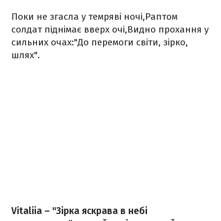
Поки не згасла у темряві ночі,
Раптом
солдат піднімає вверх очі,
Видно прохання у
сильних очах:
"До перемоги світи, зірко,
шлях".
Vitaliia – "Зірка яскрава в небі