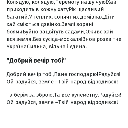
Колядую, колядую,
Перемогу нашу чую!
Хай
приходить в кожну хату
Рік щасливий і
багатий.
У теплих, сонячних домівках,
Діти
хай сміються дзвінко.
Землі зорані
боями
Буйно зацвітуть садами,
Оживе хай
вся земля,
Без сусіда-москаля!
Знов розквітне
Україна
Сильна, вільна і єдина!
"Добрий вечір тобі"
Добрий вечір тобі,
Пане господарю!
Радуйся!
Ой радуйся, земле –
Твій народ відродився!
Та берім за зброю,
Та все кулеметну.
Радуйся!
Ой радуйся, земле –
Твій народ відродився!