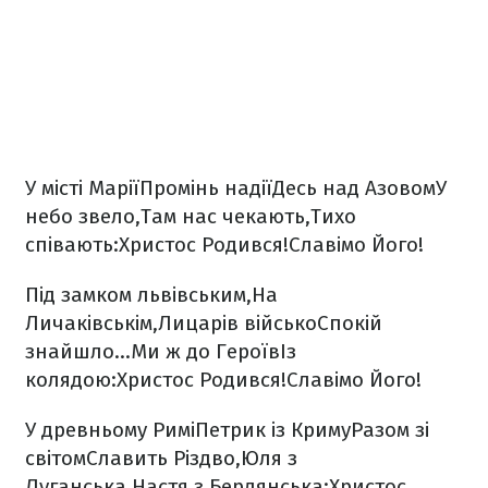
У місті Марії
Промінь надії
Десь над Азовом
У
небо звело,
Там нас чекають,
Тихо
співають:
Христос Родився!
Славімо Його!
Під замком львівським,
На
Личаківськім,
Лицарів військо
Спокій
знайшло…
Ми ж до Героїв
Із
колядою:
Христос Родився!
Славімо Його!
У древньому Римі
Петрик із Криму
Разом зі
світом
Славить Різдво,
Юля з
Луганська,
Настя з Бердянська:
Христос