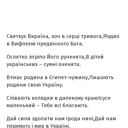
Святкує Вкраїна, хоч в серці тривога,
Різдво
в Вифлеємі предвічного Бога.
Ослятко зігріло Його рученята,
В дітей
українських – сумні оченята.
Втікає родина в Єгипет-чужину,
Лишають
родини свою Україну.
Співають колядки в далекому краю
Ісусе
маленький – Тебе всі благають.
Дай сили здолати нам Ірода нині,
Дай нам
перемогу і мир в Україні.