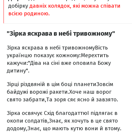
добірку
давніх колядок, які можна співати
всією родиною.
"Зірка яскрава в небі тривожному"
Зірка яскрава в небі тривожному
Вість
українцю показує кожному:
Мерехтить
кажучи:
"Діва на сіні вже оповила Божу
дитину".
Зірці різдвяній в цім боці планети
Зовсім
байдужі ворожі ракети.
Хоче наш ворог
свято забрати,
Та зоря сяє ясно й завзято.
Зірка освячує Схід благодаттю
І підлягає в
окопи солдатів,
Знає, як хочуть в це свято
додому,
Знає, що мають кутю вони й втому.