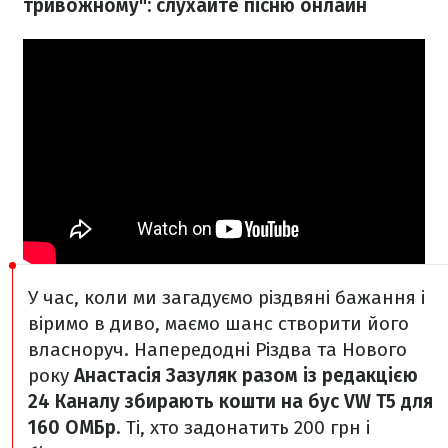
тривожному": слухайте пісню онлайн
У час, коли ми загадуємо різдвяні бажання і
віримо в диво, маємо шанс створити його
власноруч. Напередодні Різдва та Нового
року
Анастасія Зазуляк разом із редакцією
24 Каналу збирають кошти на бус VW T5 для
160 ОМБр
. Ті, хто задонатить 200 грн і