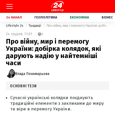
24 КАНАЛ
ГЕОПОЛІТИКА
ЕКОНОМІКА
БІЗНЕС
Lifestyle 24
Традиції
Про війну, мир і перемогу України: добірка колядок, які дарують надію у найтемніші часи
24 грудня,
11:01
4
Про війну, мир і перемогу
України: добірка колядок, які
дарують надію у найтемніші
часи
Влада Пономарьова
ОСНОВНІ ТЕЗИ
Сучасні українські колядки поєднують
традиційні елементи з закликами до миру
та віри в перемогу України.