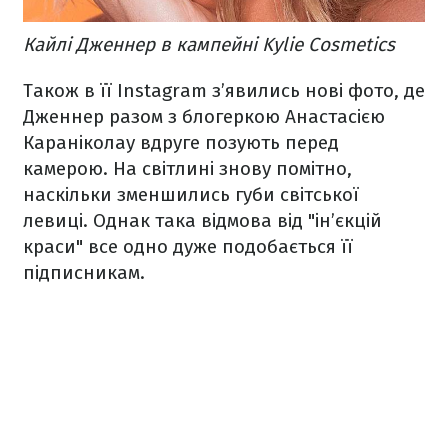
Кайлі Дженнер в кампейні Kylie Cosmetics
Також в її Instagram з’явились нові фото, де
Дженнер разом з блогеркою Анастасією
Караніколау вдруге позують перед
камерою. На світлині знову помітно,
наскільки зменшились губи світської
левиці. Однак така відмова від "ін’єкцій
краси" все одно дуже подобається її
підписникам.