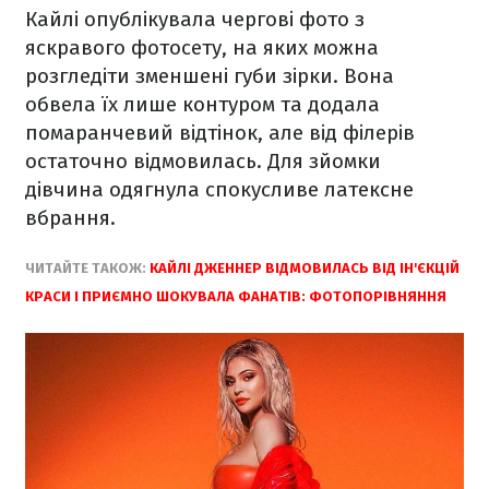
Кайлі опублікувала чергові фото з
яскравого фотосету, на яких можна
розгледіти зменшені губи зірки. Вона
обвела їх лише контуром та додала
помаранчевий відтінок, але від філерів
остаточно відмовилась. Для зйомки
дівчина одягнула спокусливе латексне
вбрання.
ЧИТАЙТЕ ТАКОЖ:
КАЙЛІ ДЖЕННЕР ВІДМОВИЛАСЬ ВІД ІН'ЄКЦІЙ
КРАСИ І ПРИЄМНО ШОКУВАЛА ФАНАТІВ: ФОТОПОРІВНЯННЯ