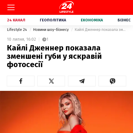
24 КАНАЛ
ГЕОПОЛІТИКА
ЕКОНОМІКА
БІЗНЕС
Lifestyle 24
Новини шоу-бізнесу
Кайлі Дженнер показала зменшені губи у яскравій фотосесії
10 липня,
16:02
1
Кайлі Дженнер показала
зменшені губи у яскравій
фотосесії