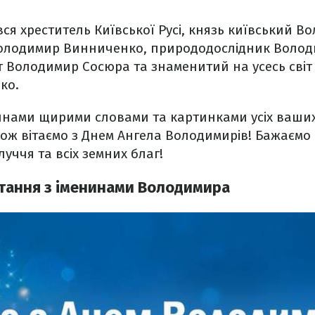
я хреститель Київської Русі, князь київський 
олодимир Винниченко, природодослідник Воло
 Володимир Сосюра та знаменитий на усесь світ 
ко.
инами щирими словами та картинками усіх ваших
кож вітаємо з Днем Ангела Володимирів! Бажаємо 
уччя та всіх земних благ!
тання з іменинами Володимира