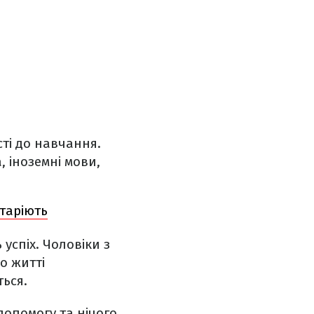
ті до навчання.
, іноземні мови,
старіють
успіх. Чоловіки з
о житті
ться.
опомогу та нічого