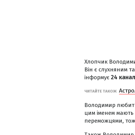
Хлопчик Володимир
Він є слухняним т
інформує
24 кана
Астро
ЧИТАЙТЕ ТАКОЖ
Володимир любить 
цим іменем мають 
переможцями, тож 
Також Володимир 