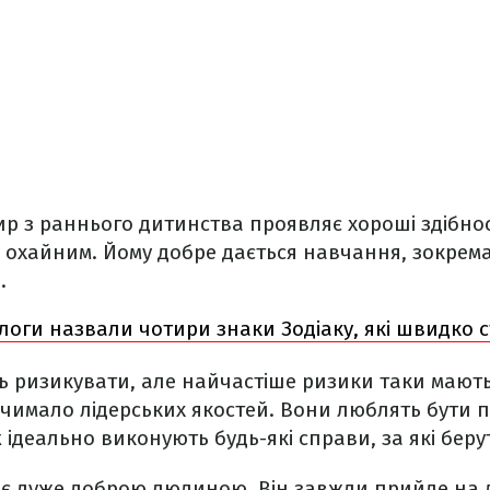
 з раннього дитинства проявляє хороші здібнос
а охайним. Йому добре дається навчання, зокрема
л
.
логи назвали чотири знаки Зодіаку, які швидко 
ризикувати, але найчастіше ризики таки мають 
чимало лідерських якостей. Вони люблять бути п
ідеально виконують будь-які справи, за які беру
є дуже доброю людиною. Він завжди прийде на д