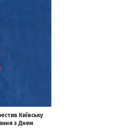
рестив Київську
тання з Днем