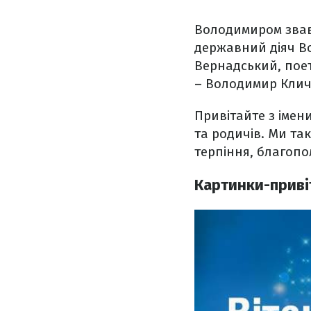
Володимиром звавс
державний діяч В
Вернадський, поет
– Володимир Клич
Привітайте з імен
та родичів. Ми та
терпіння, благопол
Картинки-приві