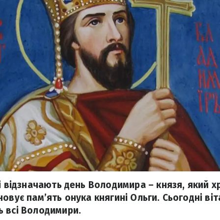
і відзначають день Володимира – князя, який х
овує пам’ять онука княгині Ольги. Сьогодні ві
 всі Володимири.