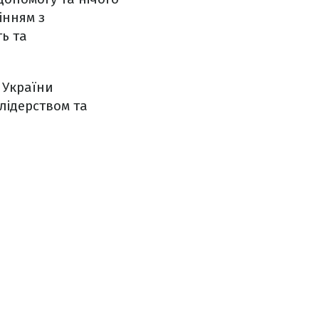
інням з
ь та
 України
лідерством та