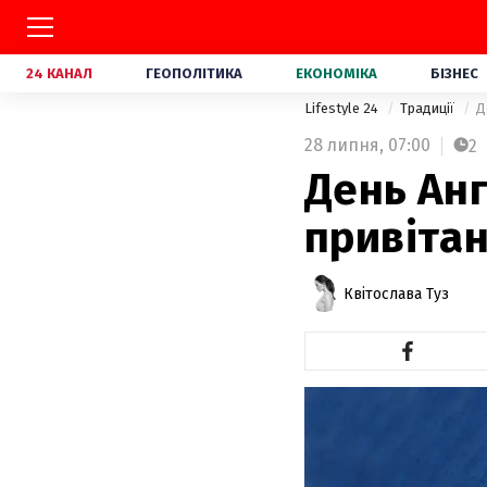
24 КАНАЛ
ГЕОПОЛІТИКА
ЕКОНОМІКА
БІЗНЕС
Lifestyle 24
Традиції
Д
28 липня,
07:00
2
День Ан
привітан
Квітослава Туз