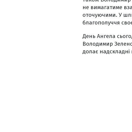
не вимагатиме вза
оточуючими. У шлю
благополуччя своєї
День Ангела сього
Володимир Зеленсь
долає надскладні