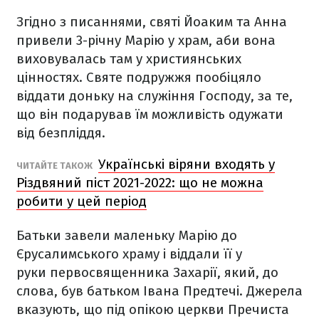
Згідно з писаннями, святі Йоаким та Анна
привели 3-річну Марію у храм, аби вона
виховувалась там у християнських
цінностях. Святе подружжя пообіцяло
віддати доньку на служіння Господу, за те,
що він подарував їм можливість одужати
від безпліддя.
Українські віряни входять у
ЧИТАЙТЕ ТАКОЖ
Різдвяний піст 2021-2022: що не можна
робити у цей період
Батьки завели маленьку Марію до
Єрусалимського храму і віддали її у
руки первосвященника Захарії, який, до
слова, був батьком Івана Предтечі. Джерела
вказують, що під опікою церкви Пречиста