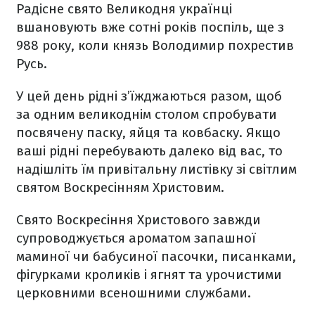
Радісне свято Великодня українці
вшановують вже сотні років поспіль, ще з
988 року, коли князь Володимир похрестив
Русь.
У цей день рідні з’їжджаються разом, щоб
за одним великоднім столом спробувати
посвячену паску, яйця та ковбаску. Якщо
ваші рідні перебувають далеко від вас, то
надішліть їм привітальну листівку зі світлим
святом Воскресінням Христовим.
Свято Воскресіння Христового завжди
супроводжується ароматом запашної
маминої чи бабусиної пасочки, писанками,
фігурками кроликів і ягнят та урочистими
церковними всеношними службами.