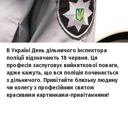
В Україні День дільничого інспектора
поліції відзначають 18 червня. Ця
професія заслуговує вийняткової поваги,
адже кажуть, що вся поліція починається
з дільничого. Привітайте близьку людину
чи колегу з професійним святом
красивими картинками-привітаннями!