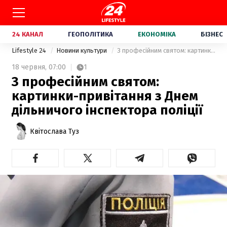
24 КАНАЛ
ГЕОПОЛІТИКА
ЕКОНОМІКА
БІЗНЕС
Lifestyle 24
Новини культури
З професійним святом: картинки-привітання з Днем дільничого інспектора поліції
18 червня,
07:00
1
З професійним святом:
картинки-привітання з Днем
дільничого інспектора поліції
Квітослава Туз