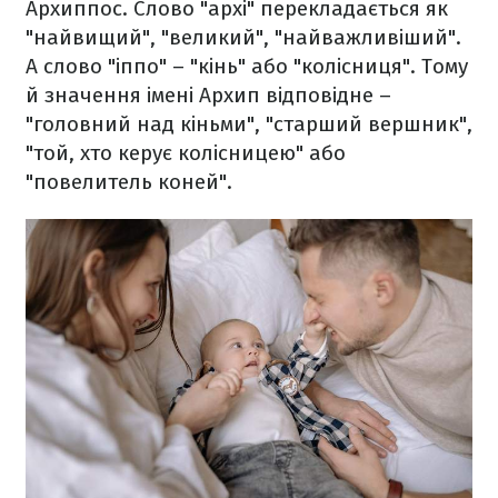
Архиппос. Слово "архі" перекладається як
"найвищий", "великий", "найважливіший".
А слово "іппо" – "кінь" або "колісниця". Тому
й значення імені Архип відповідне –
"головний над кіньми", "старший вершник",
"той, хто керує колісницею" або
"повелитель коней".