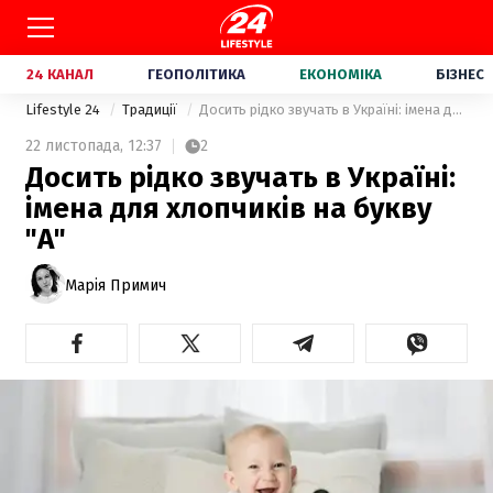
24 КАНАЛ
ГЕОПОЛІТИКА
ЕКОНОМІКА
БІЗНЕС
Lifestyle 24
Традиції
Досить рідко звучать в Україні: імена для хлопчиків на букву "А"
22 листопада,
12:37
2
Досить рідко звучать в Україні:
імена для хлопчиків на букву
"А"
Марія Примич