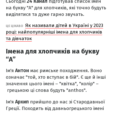
Сьогодні
24 Канал
підготував список імен
на букву "А" для хлопчиків, які точно будуть
виділятися та дуже гарно звучать.
Як називали дітей в Україні у 2023
ЦЕ ЦІКАВО
році: найпопулярніші імена для хлопчиків
та дівчаток
Імена для хлопчиків на букву
“А”
Ім'я
Антон
має римське походження. Воно
означає "той, хто вступає в бій". Є ще й інші
значення цього імені – "квітка", "колір" –
грецькою ці слова будуть "anthos".
Ім'я
Архип
прийшло до нас зі Стародавньої
Греції. Походить від давньогрецького імені