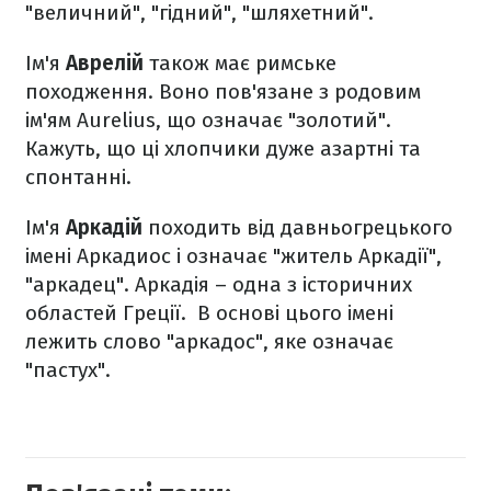
"величний", "гідний", "шляхетний".
Ім'я
Аврелій
також має римське
походження. Воно пов'язане з родовим
ім'ям Aurelius, що означає "золотий".
Кажуть, що ці хлопчики дуже азартні та
спонтанні.
Ім'я
Аркадій
походить від давньогрецького
імені Аркадиос і означає "житель Аркадії",
"аркадец". Аркадія – одна з історичних
областей Греції. В основі цього імені
лежить слово "аркадос", яке означає
"пастух".