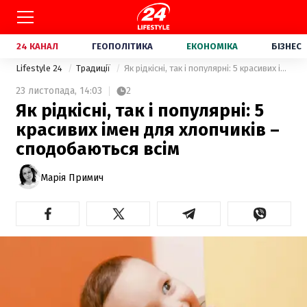
24 КАНАЛ
ГЕОПОЛІТИКА
ЕКОНОМІКА
БІЗНЕС
Lifestyle 24
Традиції
Як рідкісні, так і популярні: 5 красивих імен для хлопчиків – сподобаються всім
23 листопада,
14:03
2
Як рідкісні, так і популярні: 5
красивих імен для хлопчиків –
сподобаються всім
Марія Примич