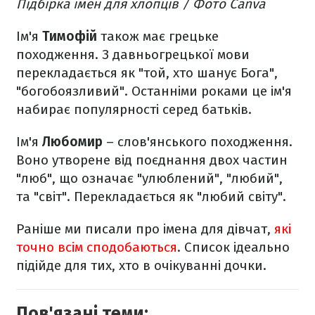
Підбірка імен для хлопців / Фото Canva
Ім'я
Тимофій
також має грецьке
походження. З давньогрецької мови
перекладається як "той, хто шанує Бога",
"богобоязливий". Останніми роками це ім'я
набирає популярності серед батьків.
Ім'я
Любомир
– слов'янського походження.
Воно утворене від поєднання двох частин
"люб", що означає "улюблений", "любий",
та "світ". Перекладається як "любий світу".
Раніше ми писали про імена для дівчат,
які
точно всім сподобаються
. Список ідеально
підійде для тих, хто в очікуванні дочки.
Пов'язані теми: