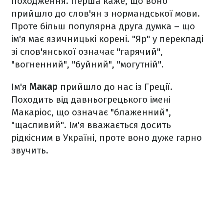
походження. Перша каже, що воно
прийшло до слов'ян з нормандської мови.
Проте більш популярна друга думка – що
ім'я має язичницькі корені. "Яр" у перекладі
зі слов'янської означає "гарячий",
"вогненний", "буйний", "могутній".
Ім'я
Макар
прийшло до нас із Греції.
Походить від давньогрецького імені
Макаріос, що означає "блаженний",
"щасливий". Ім'я вважається досить
рідкісним в Україні, проте воно дуже гарно
звучить.