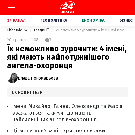
24 КАНАЛ
ГЕОПОЛІТИКА
ЕКОНОМІКА
БІЗНЕС
Lifestyle 24
Традиції
Їх неможливо зурочити: 4 імені, які мають найпотужнішого ангела-охоронця
20 травня,
11:08
3
Їх неможливо зурочити: 4 імені,
які мають найпотужнішого
ангела-охоронця
Влада Пономарьова
ОСНОВНІ ТЕЗИ
Імена Михайло, Ганна, Олександр та Марія
вважаються такими, що мають
найсильніших ангелів-охоронців.
Ці імена пов'язані з християнськими