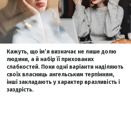
Кажуть, що ім’я визначає не лише долю
людини, а й набір її прихованих
слабкостей. Поки одні варіанти наділяють
своїх власниць ангельським терпінням,
інші закладають у характер вразливість і
заздрість.