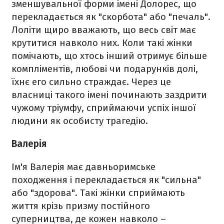
зменшувальної форми імені Долорес, що
перекладається як "скорбота" або "печаль".
Лоліти щиро вважають, що весь світ має
крутитися навколо них. Коли такі жінки
помічають, що хтось інший отримує більше
компліментів, любові чи подарунків долі,
їхнє его сильно страждає. Через це
власниці такого імені починають заздрити
чужому тріумфу, сприймаючи успіх іншої
людини як особисту трагедію.
Валерія
Ім'я Валерія має давньоримське
походження і перекладається як "сильна"
або "здорова". Такі жінки сприймають
життя крізь призму постійного
суперництва, де кожен навколо –