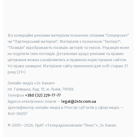
android
apple
smart tv
samsung smart tv
Всі комерційні рекламні матеріали позначені словами "Спецпроєкт"
чи "Партнерський матеріал". Матеріали з позначкою "Експерт",
"Позиція" відображають позицію авторів та героїв. Редакція може
не поділяти їхніх поглядів. Детальніше щодо реклами та правил
цитування можна ознайомитись в правилах користування сайтом.
Усі права захищені.
Матеріали сайту призначені для осіб старше
21
року (21+)
Онлайн-медіа «24 Канал»
пл. Галицька, буд. 15, м. Львів, 79008
Телефон
+380 (32) 229-77-77
Адреса електронної пошти —
legal@24tv.com.ua
Ідентифікатор онлайн-медіа в Реєстрі суб'єктів у сфері медіа —
R40-06057
© 2005—2026,
ПрАТ «Телерадіокомпанія "Люкс"», 24 Канал.