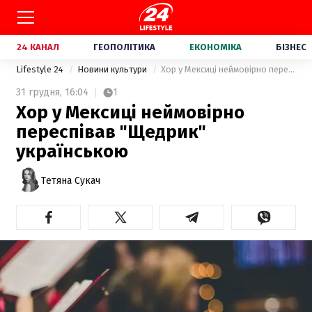
24 КАНАЛ
ГЕОПОЛІТИКА
ЕКОНОМІКА
БІЗНЕС
Lifestyle 24
Новини культури
Хор у Мексиці неймовірно переспівав "Щедрик" українською
31 грудня,
16:04
1
Хор у Мексиці неймовірно
переспівав "Щедрик"
українською
Тетяна Сукач